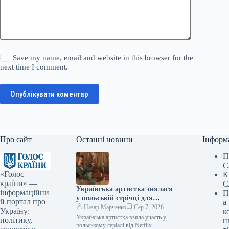
Save my name, email and website in this browser for the
next time I comment.
Опублікувати коментар
Про сайт
Останні новини
Інформ
П
С
«Голос
К
країни» —
С
Українська артистка знялася
інформаційни
П
у польській стрічці для
й портал про
а
Netflix.
Назар Марченко
Сер 7, 2026
Україну:
к
Українська артистка взяла участь у
політику,
н
польському серіалі від Netflix