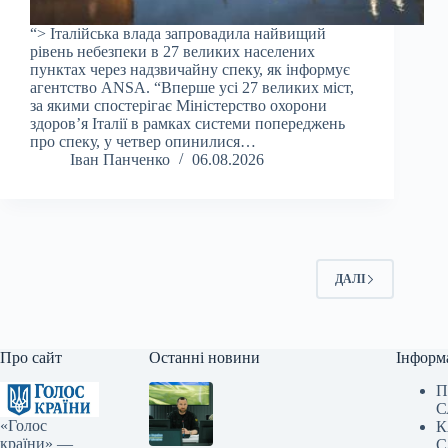
“> Італійська влада запровадила найвищий
рівень небезпеки в 27 великих населених
пунктах через надзвичайну спеку, як інформує
агентство ANSA. “Вперше усі 27 великих міст,
за якими спостерігає Міністерство охорони
здоров’я Італії в рамках системи попереджень
про спеку, у четвер опинилися…
Іван Панченко
06.08.2026
ДАЛІ
Про сайт
Останні новини
Інформ
П
С
«Голос
К
країни» —
С