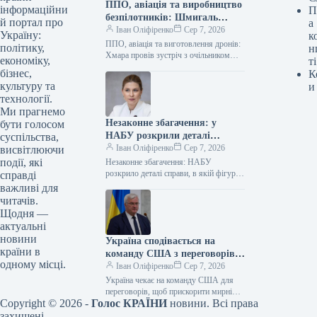
ППО, авіація та виробництво
інформаційни
П
безпілотників: Шмигаль
й портал про
а
провів зустріч із британським
Іван Оліфіренко
Сер 7, 2026
Україну:
к
міністром оборони
ППО, авіація та виготовлення дронів:
політику,
н
Хмара провів зустріч з очільником
економіку,
ті
оборонного відомства Британії
бізнес,
К
06.08.2026 11:19 Укрінформ
культуру та
и
Виконувач обов’язків міністра
технології.
оборони…
Ми прагнемо
Незаконне збагачення: у
бути голосом
НАБУ розкрили деталі
суспільства,
справи, де фігурує
Іван Оліфіренко
Сер 7, 2026
висвітлюючи
Стефанішина
події, які
Незаконне збагачення: НАБУ
розкрило деталі справи, в якій фігурує
справді
Стефанішина 06.08.2026 12:05
важливі для
Укрінформ Національне
читачів.
антикорупційне бюро України разом зі
Щодня —
Спеціалізованою…
актуальні
новини
Україна сподівається на
країни в
команду США з переговорів
одному місці.
для посилення мирних
Іван Оліфіренко
Сер 7, 2026
ініціатив – Сибіга
Україна чекає на команду США для
переговорів, щоб прискорити мирні
Copyright © 2026 -
Голос КРАЇНИ
новини. Всі права
ініціативи – Сибіга 06.08.2026 12:42
Укрінформ Дипломатичний шлях до
захищені.