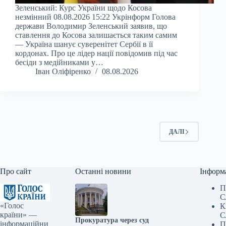
Зеленський: Курс України щодо Косова
незмінний 08.08.2026 15:22 Укрінформ Голова
держави Володимир Зеленський заявив, що
ставлення до Косова залишається таким самим
— Україна шанує суверенітет Сербії в її
кордонах. Про це лідер нації повідомив під час
бесіди з медійниками у…
Іван Оліфіренко
08.08.2026
ДАЛІ
Про сайт
Останні новини
Інформ
П
С
«Голос
К
країни» —
С
Прокуратура через суд
інформаційни
П