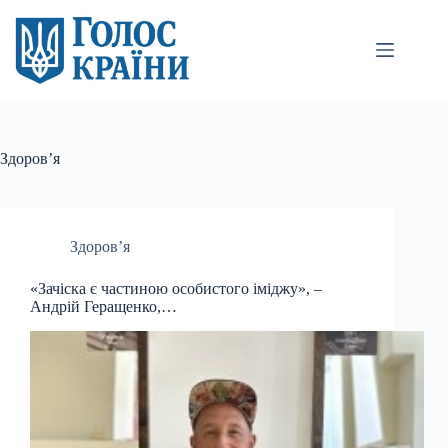
Перейти
до
вмісту
Здоров’я
Здоров’я
«Зачіска є частиною особистого іміджу», –
Андрій Геращенко,…