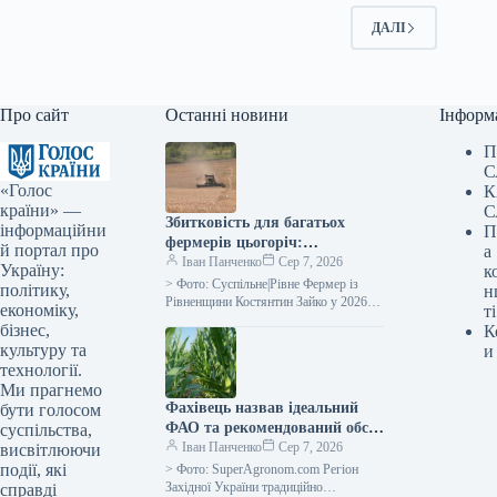
ДАЛІ
Про сайт
Останні новини
Інформ
П
С
«Голос
К
країни» —
С
Збитковість для багатьох
інформаційни
П
фермерів цьогоріч:
й портал про
а
рівненський аграрій про ціни
Іван Панченко
Сер 7, 2026
Україну:
к
на зерно —
> Фото: Суспільне|Рівне Фермер із
політику,
н
SuperAgronom.com
Рівненщини Костянтин Зайко у 2026
економіку,
ті
році отримав врожайність пшениці на
бізнес,
К
рівні 5 т/га. Це приблизно…
культуру та
и
технології.
Ми прагнемо
Фахівець назвав ідеальний
бути голосом
ФАО та рекомендований обсяг
суспільства,
посіву кукурудзи на силос для
Іван Панченко
Сер 7, 2026
висвітлюючи
західного регіону України —
події, які
> Фото: SuperAgronom.com Регіон
SuperAgronom.com
Західної України традиційно
справді