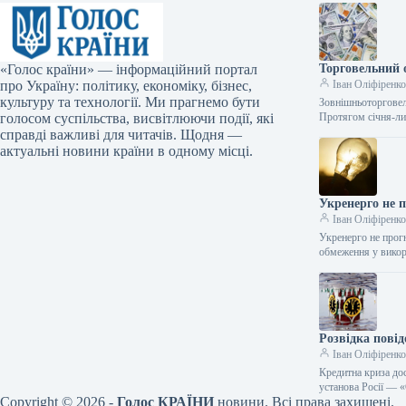
«Голос країни» — інформаційний портал
Торговельний о
про Україну: політику, економіку, бізнес,
Іван Оліфіренк
культуру та технології. Ми прагнемо бути
Зовнішньоторговел
голосом суспільства, висвітлюючи події, які
Протягом січня-ли
справді важливі для читачів. Щодня —
актуальні новини країни в одному місці.
Укренерго не 
Іван Оліфіренк
Укренерго не прог
обмеження у викор
Розвідка повід
Іван Оліфіренк
Кредитна криза до
установа Росії —
Copyright © 2026 -
Голос КРАЇНИ
новини. Всі права захищені.