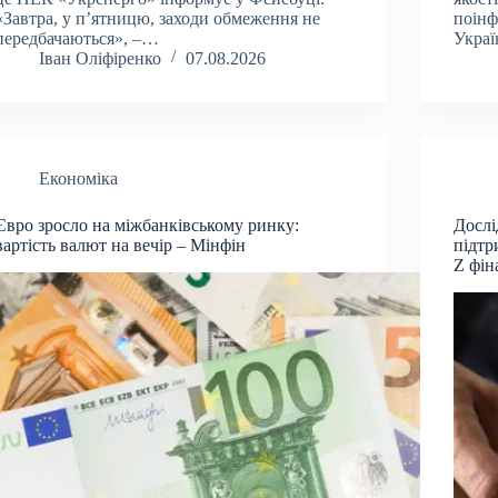
«Завтра, у п’ятницю, заходи обмеження не
поінф
передбачаються», –…
Укра
Іван Оліфіренко
07.08.2026
Економіка
Євро зросло на міжбанківському ринку:
Дослі
вартість валют на вечір – Мінфін
підтр
Z фін