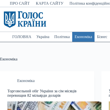
Перейти
ПРО САЙТ
КАРТА САЙТУ
Політика конфіденційно
до
вмісту
ГОЛОВНА
Україна
Політика
Економіка
Бізнес
Економіка
Економіка
Торговельний обіг України за сім місяців
перевищив 82 мільярди доларів