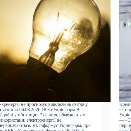
Укренерго не прогнозує відключень світла у
Креди
п’ятницю 06.08.2026 18:35 Укрінформ В
як по
Україні у п’ятницю, 7 серпня, обмеження у
Укрін
використанні електроенергії не
— «Сб
передбачаються. Як інформує Укрінформ, про
першу
це НЕК «Укренерго» інформує у Фейсбуці.
якост