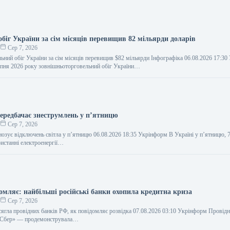
біг України за сім місяців перевищив 82 мільярди доларів
о
Сер 7, 2026
ьний обіг України за сім місяців перевищив $82 мільярди Інфографіка 06.08.2026 17:3
пня 2026 року зовнішньоторговельний обіг України…
передбачає знеструмлень у п’ятницю
о
Сер 7, 2026
нозує відключень світла у п’ятницю 06.08.2026 18:35 Укрінформ В Україні у п’ятницю, 7
истанні електроенергії…
омляє: найбільші російські банки охопила кредитна криза
о
Сер 7, 2026
сягла провідних банків РФ, як повідомляє розвідка 07.08.2026 03:10 Укрінформ Провідн
 «Сбер» — продемонструвала…