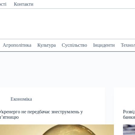
сті
Контакти
Агрополітика
Культура
Суспільство
Інциденти
Технол
Економіка
Укренерго не передбачає знеструмлень у
Розві
п’ятницю
банки