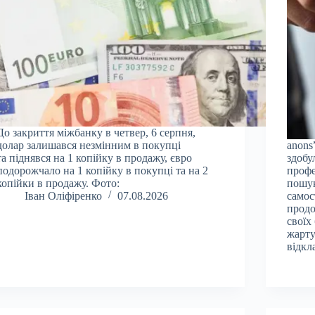
До закриття міжбанку в четвер, 6 серпня,
долар залишався незмінним в покупці
anons
та піднявся на 1 копійку в продажу, євро
здобу
подорожчало на 1 копійку в покупці та на 2
профе
копійки в продажу. Фото:
пошук
Іван Оліфіренко
07.08.2026
самос
продо
своїх 
жарту
відкл