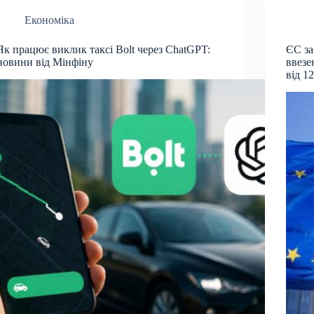
Економіка
Як працює виклик таксі Bolt через ChatGPT:
ЄС за
новини від Мінфіну
ввезе
від 1