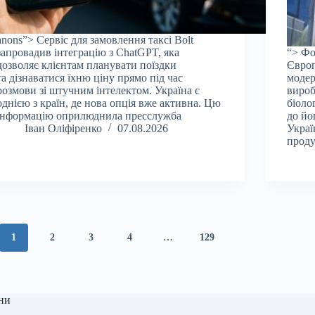
anons”> Сервіс для замовлення таксі Bolt
запровадив інтеграцію з ChatGPT, яка
“> Фо
дозволяє клієнтам планувати поїздки
Європ
та дізнаватися їхню ціну прямо під час
модер
розмови зі штучним інтелектом. Україна є
вироб
однією з країн, де нова опція вже активна. Цю
біоло
інформацію оприлюднила пресслужба
до йо
Іван Оліфіренко
07.08.2026
Украї
проду
1
2
3
4
…
129
ни