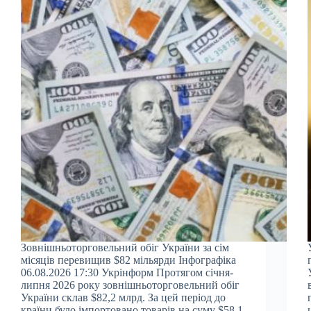
Зовнішньоторговельний обіг України за сім
місяців перевищив $82 мільярди Інфографіка
06.08.2026 17:30 Укрінформ Протягом січня-
липня 2026 року зовнішньоторговельний обіг
України склав $82,2 млрд. За цей період до
країни було імпортовано товарів на суму $58,1