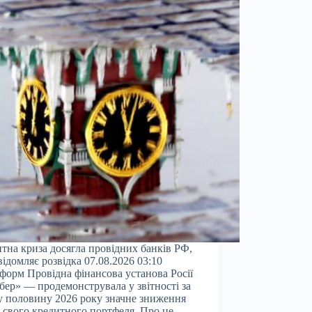
тна криза досягла провідних банків РФ,
відомляє розвідка 07.08.2026 03:10
форм Провідна фінансова установа Росії
ер» — продемонструвала у звітності за
 половину 2026 року значне зниження
і свого кредитного портфеля. Про це