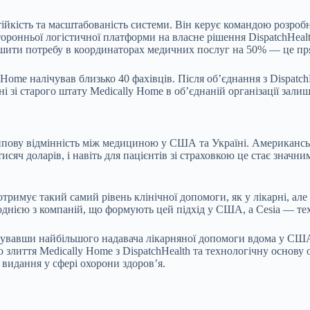
ійкість та масштабованість системи. Він керує командою розробн
сторонньої логістичної платформи на власне рішення DispatchHea
еншити потребу в координаторах медичних послуг на 50% — це пря
 Home налічував близько 40 фахівців. Після об’єднання з Dispatch
і зі старого штату Medically Home в об’єднаній організації зали
пову відмінність між медициною у США та Україні. Американськ
исяч доларів, і навіть для пацієнтів зі страховкою це стає знач
тримує такий самий рівень клінічної допомоги, як у лікарні, ал
 однією з компаній, що формують цей підхід у США, а Cesia — т
рмувавши найбільшого надавача лікарняної допомоги вдома у США
лиття Medically Home з DispatchHealth та технологічну основу об’
видання у сфері охорони здоров’я.