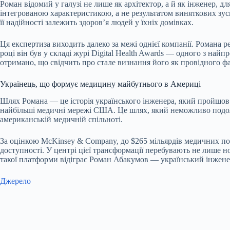
Роман відомий у галузі не лише як архітектор, а й як інженер, 
інтегрованою характеристикою, а не результатом виняткових зуси
її надійності залежить здоров’я людей у їхніх домівках.
Ця експертиза виходить далеко за межі однієї компанії. Романа 
році він був у складі журі Digital Health Awards — одного з н
отримано, що свідчить про стале визнання його як провідного фахів
Українець, що формує медицину майбутнього в Америці
Шлях Романа — це історія українського інженера, який пройшов 
найбільші медичні мережі США. Це шлях, який неможливо подолат
американській медичній спільноті.
За оцінкою McKinsey & Company, до $265 мільярдів медичних пос
доступності. У центрі цієї трансформації перебувають не лише н
такої платформи відіграє Роман Абакумов — український інжене
Джерело