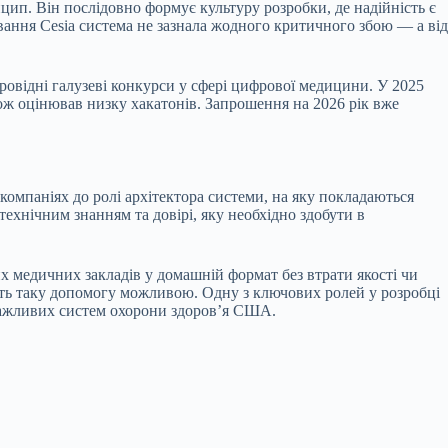
нцип. Він послідовно формує культуру розробки, де надійність є
ування Cesia система не зазнала жодного критичного збою — а від
провідні галузеві конкурси у сфері цифрової медицини. У 2025
ож оцінював низку хакатонів. Запрошення на 2026 рік вже
компаніях до ролі архітектора системи, на яку покладаються
ехнічним знанням та довірі, яку необхідно здобути в
х медичних закладів у домашній формат без втрати якості чи
блять таку допомогу можливою. Одну з ключових ролей у розробці
 важливих систем охорони здоров’я США.