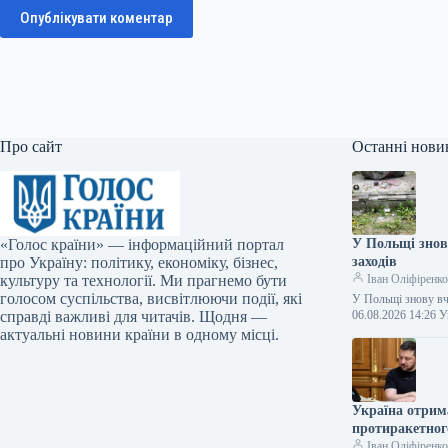
Опублікувати коментар
Про сайт
Останні нови
«Голос країни» — інформаційний портал
У Польщі знов
про Україну: політику, економіку, бізнес,
заходів
культуру та технології. Ми прагнемо бути
Іван Оліфіренк
голосом суспільства, висвітлюючи події, які
У Польщі знову вч
справді важливі для читачів. Щодня —
06.08.2026 14:26
актуальні новини країни в одному місці.
Україна отрима
протиракетного
Іван Оліфіренк