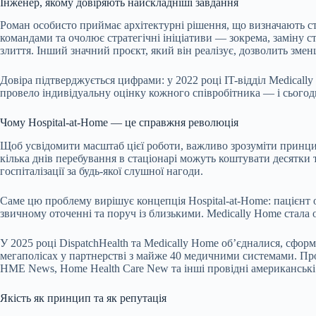
Інженер, якому довіряють найскладніші завдання
Роман особисто приймає архітектурні рішення, що визначають ст
командами та очолює стратегічні ініціативи — зокрема, заміну 
злиття. Інший значний проєкт, який він реалізує, дозволить зм
Довіра підтверджується цифрами: у 2022 році IT-відділ Medically
провело індивідуальну оцінку кожного співробітника — і сьогодн
Чому Hospital-at-Home — це справжня революція
Щоб усвідомити масштаб цієї роботи, важливо зрозуміти принци
кілька днів перебування в стаціонарі можуть коштувати десятки т
госпіталізації за будь-якої слушної нагоди.
Саме цю проблему вирішує концепція Hospital-at-Home: пацієнт о
звичному оточенні та поруч із близькими. Medically Home стала
У 2025 році DispatchHealth та Medically Home об’єдналися, сфо
мегаполісах у партнерстві з майже 40 медичними системами. Про з
HME News, Home Health Care New та інші провідні американські 
Якість як принцип та як репутація