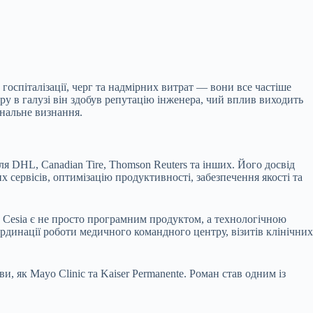
оспіталізації, черг та надмірних витрат — вони все частіше
єру в галузі він здобув репутацію інженера, чий вплив виходить
ональне визнання.
 DHL, Canadian Tire, Thomson Reuters та інших. Його досвід
сервісів, оптимізацію продуктивності, забезпечення якості та
Cesia є не просто програмним продуктом, а технологічною
рдинації роботи медичного командного центру, візитів клінічних
и, як Mayo Clinic та Kaiser Permanente. Роман став одним із