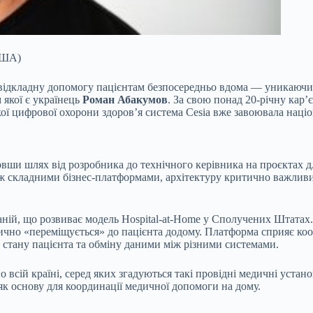
(США)
відкладну допомогу пацієнтам безпосередньо вдома — уникаючи г
 якої є українець
Роман Абакумов
. За свою понад 20-річну кар’
кої цифрової охорони здоров’я система Cesia вже завоювала наці
ши шлях від розробника до технічного керівника на проєктах для
ж складними бізнес-платформами, архітектуру критично важливих 
аній, що розвиває модель
Hospital-at-Home
у Сполучених Штатах. 
ично «переміщується» до пацієнта додому. Платформа сприяє коо
ю стану пацієнта та обміну даними між різними системами.
всій країні, серед яких згадуються такі провідні медичні установ
як основу для координації медичної допомоги на дому.