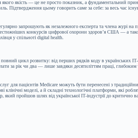
для якого якість — це не просто показник, а фундаментальний при
ль. Підтвердження цьому говорить саме за себе: за весь час існ
регулярно запрошують як незалежного експерта та члена журі на 
айпрестижніших конкурсів цифрової охорони здоров’я США — а так
ця у спільноті digital health.
повний цикл розвитку: від перших рядків коду в українських IT-
и за рік чи два — лише завдяки десятиліттям праці, глибоким т
луг для пацієнтів Medicare можуть бути перенесені з традиційни
ові клінічні моделі, а й складні технологічні платформи, які ро
р, який пройшов шлях від української IT-індустрії до критично