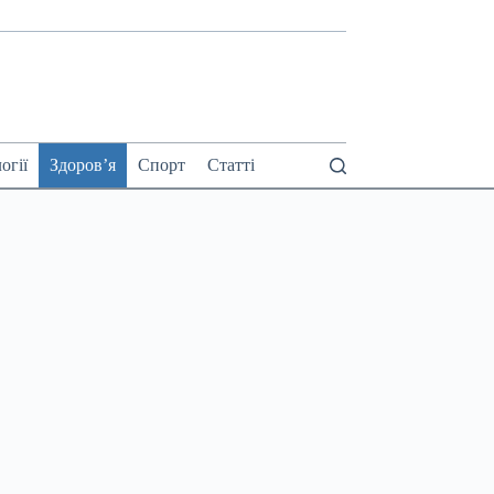
огії
Здоров’я
Спорт
Статті