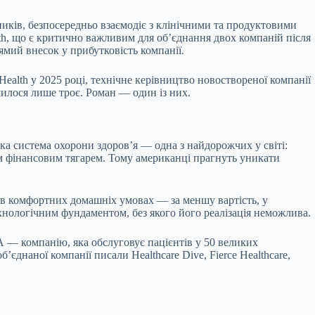
иків, безпосередньо взаємодіє з клінічними та продуктовими
lth, що є критично важливим для об’єднання двох компаній після
мий внесок у прибутковість компанії.
Health у 2025 році, технічне керівництво новоствореної компанії
шилося лише троє. Роман — один із них.
а система охорони здоров’я — одна з найдорожчих у світі:
ним фінансовим тягарем. Тому американці прагнуть уникати
е в комфортних домашніх умовах — за меншу вартість, у
ехнологічним фундаментом, без якого його реалізація неможлива.
 — компанію, яка обслуговує пацієнтів у 50 великих
єднаної компанії писали Healthcare Dive, Fierce Healthcare,