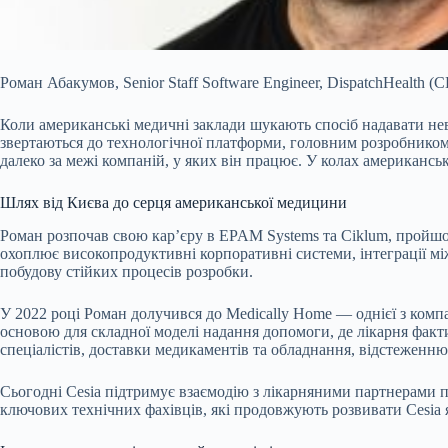
Роман Абакумов, Senior Staff Software Engineer, DispatchHealth 
Коли американські медичні заклади шукають спосіб
надавати не
звертаються до технологічної платформи, головним розробником
далеко за межі компаній, у яких він працює. У колах американсь
Шлях від Києва до серця американської медицини
Роман розпочав свою кар’єру в EPAM Systems та Ciklum, пройшов
охоплює високопродуктивні корпоративні системи, інтеграції мі
побудову стійких процесів розробки.
У 2022 році Роман долучився до Medically Home — однієї з комп
основою для складної моделі надання допомоги, де лікарня факт
спеціалістів, доставки медикаментів та обладнання, відстеженн
Сьогодні Cesia підтримує взаємодію з лікарняними партнерами по 
ключових технічних фахівців, які продовжують розвивати Cesia 