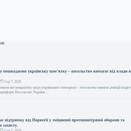
ни
у пошкоджено українську пам’ятку – посольство вимагає від влади 
о
Сер 7, 2026
инили акт вандалізму щодо українського меморіалу – посольство вимагає реакції влади
 Укрінформ Посольство України…
є підтримку від Норвегії у зміцненні протиповітряної оборони та
 захисту.
о
Сер 7, 2026