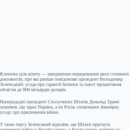
Ключова ціль візиту — завершення опрацювання двох головних
документів, про які раніше повідомляв президент Володимир
Зеленський: угода про гарантії безпеки та пакет процвітання
обсягом до 800 мільярдів доларів.
Напередодні президент Сполучених Штатів Дональд Трамп
зазначив, що зараз Україна, а не Росія, сповільнює ймовірну
угоду про припинення війни.
У свою чергу Зеленський відповів, що Штати прагнуть
завершити війну в Україні завтра, у Києві хочуть зробити це