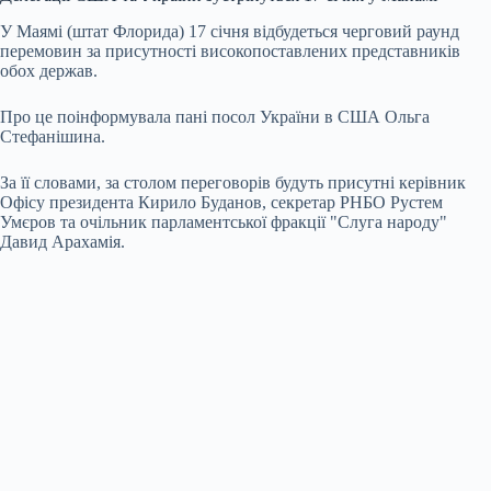
У Маямі (штат Флорида) 17 січня відбудеться черговий раунд
перемовин за присутності високопоставлених представників
обох держав.
Про це поінформувала пані посол України в США Ольга
Стефанішина.
За її словами, за столом переговорів будуть присутні керівник
Офісу президента Кирило Буданов, секретар РНБО Рустем
Умєров та очільник парламентської фракції "Слуга народу"
Давид Арахамія.