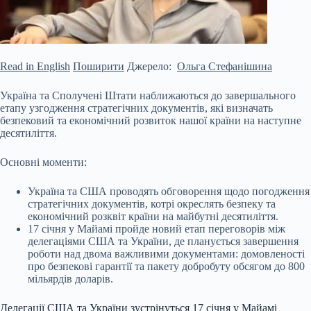
Read in English
Поширити
Джерело:
Ольга Стефанішина
Україна та Сполучені Штати наближаються до завершального
етапу узгодження стратегічних документів, які визначать
безпековий та економічний розвиток нашої країни на наступне
десятиліття.
Основні моменти:
Україна та США проводять обговорення щодо погодження
стратегічних документів, котрі окреслять безпеку та
економічний розквіт країни на майбутні десятиліття.
17 січня у Майамі пройде новий етап переговорів між
делегаціями США та України, де
планується завершення
роботи над двома важливими документами: домовленості
про безпекові гарантії та пакету добробуту обсягом до 800
мільярдів доларів.
Делегації США та України зустрінуться 17 січня у Майамі