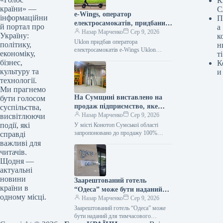
К
країни» —
С
e-Wings, оператор
інформаційни
П
електросамокатів, придбаний
й портал про
а
Uklon: подробиці угоди
Назар Марченко
Сер 9, 2026
Україну:
к
Uklon придбав оператора
політику,
н
електросамокатів e-Wings Uklon
економіку,
ті
отримав 100% корпоративних прав
бізнес,
К
українського сервісу електросамокатів
культуру та
и
e-Wings. Вартість угоди становила 97,6
технології.
Ми прагнемо
На Сумщині виставлено на
бути голосом
продаж підприємство, яке
суспільства,
експортує 90% своєї
Назар Марченко
Сер 9, 2026
висвітлюючи
продукції.
події, які
У місті Конотоп Сумської області
запропоновано до продажу 100%
справді
частку у діючому агропереробному
важливі для
товаристві з обмеженою
читачів.
відповідальністю “Крупинка СВС”.
Щодня —
Вартісна…
актуальні
новини
Заарештований готель
країни в
“Одеса” може бути наданий
одному місці.
для проживання внутрішньо
Назар Марченко
Сер 9, 2026
переміщених осіб.
Заарештований готель “Одеса” може
бути наданий для тимчасового