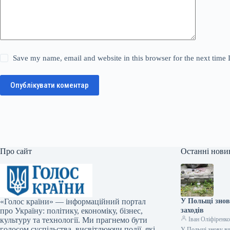
Save my name, email and website in this browser for the next time
Опублікувати коментар
Про сайт
Останні нови
«Голос країни» — інформаційний портал
У Польщі знов
про Україну: політику, економіку, бізнес,
заходів
культуру та технології. Ми прагнемо бути
Іван Оліфіренк
голосом суспільства, висвітлюючи події, які
У Польщі знову вч