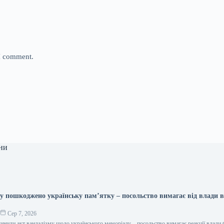
 I comment.
ни
у пошкоджено українську пам’ятку – посольство вимагає від влади 
о
Сер 7, 2026
инили акт вандалізму щодо українського меморіалу – посольство вимагає реакції влади