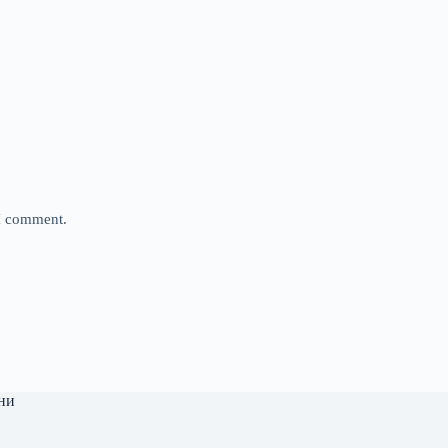
 I comment.
ни