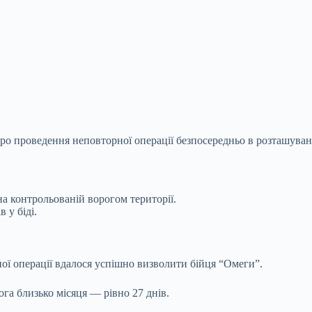
ро проведення неповторної операції безпосередньо в розташува
на контрольованій ворогом території.
 у біді.
ної операції вдалося успішно визволити бійця “Омеги”.
ога близько місяця — рівно 27 днів.