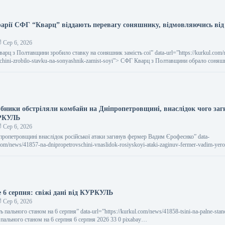
рарії СФГ “Кварц” віддають перевагу соняшнику, відмовляючись від 
Сер 6, 2026
Кварц з Полтавщини зробило ставку на соняшник замість сої” data-url=”https://kurkul.com
vschini-zrobilo-stavku-na-sonyashnik-zamist-soyi”> СФГ Кварц з Полтавщини обрало соняш
арбники обстріляли комбайн на Дніпропетровщині, внаслідок чого заг
УРКУЛЬ
Сер 6, 2026
ніпропетровщині внаслідок російської атаки загинув фермер Вадим Єрофеєнко” data-
l.com/news/41857-na-dnipropetrovschini-vnaslidok-rosiyskoyi-ataki-zaginuv-fermer-vadim-ye
ні через російські обстріли загинув аграрій Вадим Єрофеєнко…
е 6 серпня: свіжі дані від КУРКУЛЬ
Сер 6, 2026
сть пального станом на 6 серпня” data-url=”https://kurkul.com/news/41858-tsini-na-palne-sta
 пального станом на 6 серпня 6 серпня 2026 33 0 pixabay…