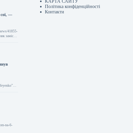
КАРТА САЙТУ
Політика конфіденційності
Контакти
сої, —
/news/41855-
ник замість
инув
rofeyenko”>
nom-na-6-