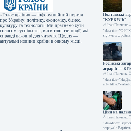
«Голос країни» — інформаційний портал
Полтавські аг
про Україну: політику, економіку, бізнес,
“КУРКУЛЬ”
культуру та технології. Ми прагнемо бути
Іван Панченко
голосом суспільства, висвітлюючи події, які
” data-title=”СФГ 
справді важливі для читачів. Щодня —
sfg-kvarts-z-polta
сої…
актуальні новини країни в одному місці.
Російські заг
аграрій — К
Іван Панченко
” data-title=”На Д
url=”https://kurku
На Дніпропетровщи
Ціни на пальн
Іван Панченко
” data-title=”Варті
serpnya”> Вартість