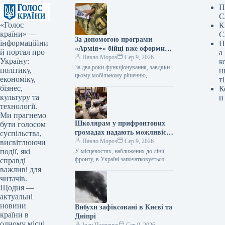
П
С
«Голос
К
країни» —
С
За допомогою програми
інформаційни
П
«Армія+» бійці вже оформили
й портал про
а
майже 3 мільйони рапортів.
Павло Мороз
Сер 9, 2026
Україну:
к
За два роки функціонування, завдяки
політику,
н
цьому мобільному рішенню,
економіку,
ті
українські оборонці надіслали
бізнес,
К
приблизно 3 мільйони рапортів. За
культуру та
и
інформацією, наданою Укрінформом,
технології.
це…
Ми прагнемо
Школярам у прифронтових
бути голосом
громадах надають можливість
суспільства,
безпечно діставатися до
Павло Мороз
Сер 9, 2026
висвітлюючи
навчальних закладів завдяки
події, які
У місцевостях, наближених до лінії
новій програмі «Безпечний
фронту, в Україні започатковується
справді
створення безпечних шляхів для
шлях дитини».
важливі для
учнів, де будуть розміщені пересувні
читачів.
захисні споруди.…
Щодня —
актуальні
новини
Вибухи зафіксовані в Києві та
країни в
Дніпрі
одному місці.