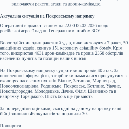
включаючи ракетні атаки та дрони-камікадзе.
Актуальна ситуація на Покровському напрямку
Оперативні відомості станом на 22:00 06.02.2026 щодо
російської агресії надані Генеральним штабом ЗСУ.
Ворог здійснив один ракетний удар, використовуючи 7 ракет, 59
авіаційних ударів, скинув 151 керовану авіаційну бомбу. Крім
того, використав 4631 дрон-камікадзе та провів 2358 обстрілів
населених пунктів та позицій наших військ.
На Покровському напрямку супротивник провів 40 атак. За
оновленою інформацією, загарбники намагалися просунутися в
околицях населених пунктів Вільне, Затишок, Мирноград,
Новоолександрівка, Родинське, Покровськ, Котлине, Удачне,
Новопідгородне, Молодецьке, Дачне, Філія, Шевченко та в
напрямку Торецького. Шість боїв ще тривають.
За попередніми оцінками, сьогодні на даному напрямку наші
бійці знищили 46 окупантів та поранили 30.
Поширити