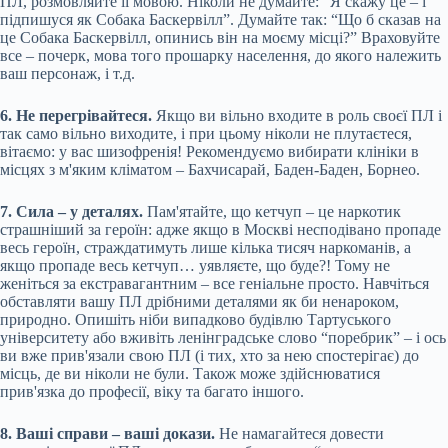
ПЛ, розмовляйте її мовою. Ніколи не думайте: “Я скажу це – і
підпишуся як Собака Баскервілл”. Думайте так: “Що б сказав на
це Собака Баскервілл, опинись він на моєму місці?” Враховуйте
все – почерк, мова того прошарку населення, до якого належить
ваш персонаж, і т.д.
6. Не перегрівайтеся.
Якщо ви вільно входите в роль своєї ПЛ і
так само вільно виходите, і при цьому ніколи не плутаєтеся,
вітаємо: у вас шизофренія! Рекомендуємо вибирати клініки в
місцях з м'яким кліматом – Бахчисарай, Баден-Баден, Борнео.
7. Сила – у деталях.
Пам'ятайте, що кетчуп – це наркотик
страшніший за героїн: адже якщо в Москві несподівано пропаде
весь героїн, страждатимуть лише кілька тисяч наркоманів, а
якщо пропаде весь кетчуп… уявляєте, що буде?! Тому не
женіться за екстравагантним – все геніальне просто. Навчіться
обставляти вашу ПЛ дрібними деталями як би ненароком,
природно. Опишіть ніби випадково будівлю Тартуського
університету або вживіть ленінградське слово “поребрик” – і ось
ви вже прив'язали свою ПЛ (і тих, хто за нею спостерігає) до
місць, де ви ніколи не були. Також може здійснюватися
прив'язка до професії, віку та багато іншого.
8. Ваші справи – ваші докази.
Не намагайтеся довести