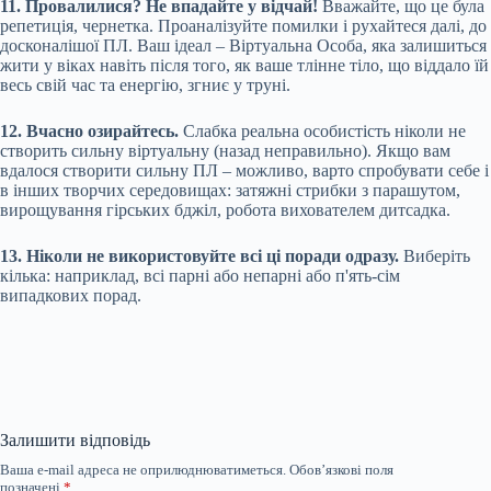
11. Провалилися? Не впадайте у відчай!
Вважайте, що це була
репетиція, чернетка. Проаналізуйте помилки і рухайтеся далі, до
досконалішої ПЛ. Ваш ідеал – Віртуальна Особа, яка залишиться
жити у віках навіть після того, як ваше тлінне тіло, що віддало їй
весь свій час та енергію, згниє у труні.
12. Вчасно озирайтесь.
Слабка реальна особистість ніколи не
створить сильну віртуальну (назад неправильно). Якщо вам
вдалося створити сильну ПЛ – можливо, варто спробувати себе і
в інших творчих середовищах: затяжні стрибки з парашутом,
вирощування гірських бджіл, робота вихователем дитсадка.
13. Ніколи не використовуйте всі ці поради одразу.
Виберіть
кілька: наприклад, всі парні або непарні або п'ять-сім
випадкових порад.
Залишити відповідь
Ваша e-mail адреса не оприлюднюватиметься.
Обов’язкові поля
позначені
*