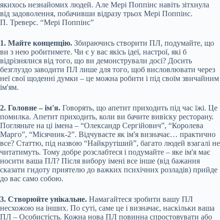
якихось незнайомих людей. Але Мері Поппінс навіть зітхнула
від задоволення, побачивши відразу трьох Мері Поппінс.
П. Треверс. “Мері Поппінс”
1. Майте концепцію.
Збираючись створити ПЛ, подумайте, що
ви з нею робитимете. Чи є у вас якісь ідеї, настрої, які б
відрізнялися від того, що ви демонстрували досі? Досить
безглуздо заводити ПЛ лише для того, щоб висловлювати через
неї свої щоденні думки – це можна робити і під своїм звичайним
ім'ям.
2. Головне – ім'я.
Говорять, що апетит приходить під час їжі. Це
помилка. Апетит приходить, коли ви бачите вивіску ресторану.
Погляньте на ці імена – “Олександр Сергійович”, “Королева
Марго”, “Місячник-2”. Відчуваєте як ім'я визначає… практично
все? Статтю, під назвою “Найкрутіший”, багато людей взагалі не
читатимуть. Тому добре розслабтеся і подумайте – яке ім'я має
носити ваша ПЛ? Після вибору імені все інше (від бажання
сказати гидоту приятелю до важких психічних розладів) прийде
до вас само собою.
3. Створюйте унікальне.
Намагайтеся зробити вашу ПЛ
несхожою на інших. По суті, саме це і визначає, наскільки ваша
ПЛ – Особистість. Кожна нова ПЛ повинна спростовувати або