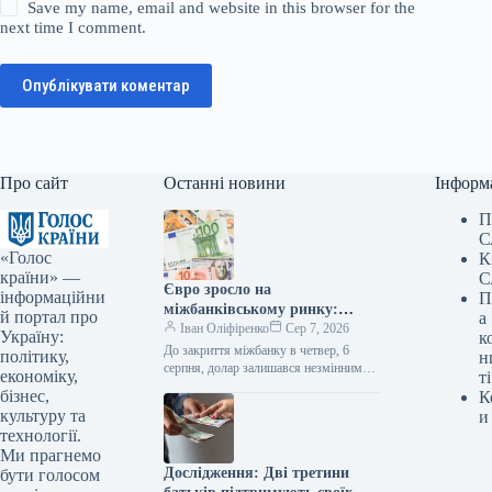
Save my name, email and website in this browser for the
next time I comment.
Опублікувати коментар
Про сайт
Останні новини
Інформ
П
С
«Голос
К
країни» —
С
Євро зросло на
інформаційни
П
міжбанківському ринку:
й портал про
а
вартість валют на вечір –
Іван Оліфіренко
Сер 7, 2026
Україну:
к
Мінфін
До закриття міжбанку в четвер, 6
політику,
н
серпня, долар залишався незмінним
економіку,
ті
в покупці та піднявся на 1 копійку
бізнес,
К
в продажу, євро подорожчало на 1
культуру та
и
копійку в покупці та на 2 копійки…
технології.
Ми прагнемо
Дослідження: Дві третини
бути голосом