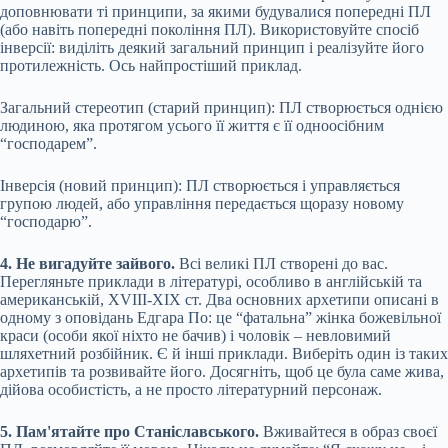
доповнювати ті принципи, за якими будувалися попередні ПЛ
(або навіть попередні покоління ПЛ). Використовуйте спосіб
інверсії: виділіть деякий загальний принцип і реалізуйте його
протилежність. Ось найпростіший приклад.
Загальний стереотип (старий принцип): ПЛ створюється однією
людиною, яка протягом усього її життя є її одноосібним
“господарем”.
Інверсія (новий принцип): ПЛ створюється і управляється
групою людей, або управління передається щоразу новому
“господарю”.
4. Не вигадуйте зайвого.
Всі великі ПЛ створені до вас.
Перегляньте приклади в літературі, особливо в англійській та
американській, XVIII-XIX ст. Два основних архетипи описані в
одному з оповідань Едгара По: це “фатальна” жінка божевільної
краси (особи якої ніхто не бачив) і чоловік – невловимий
шляхетний розбійник. Є й інші приклади. Виберіть один із таких
архетипів та розвивайте його. Досягніть, щоб це була саме жива,
дійова особистість, а не просто літературний персонаж.
5. Пам'ятайте про Станіславського.
Вживайтеся в образ своєї