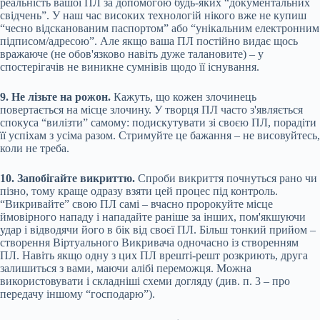
реальність вашої ПЛ за допомогою будь-яких “документальних
свідчень”. У наш час високих технологій нікого вже не купиш
“чесно відсканованим паспортом” або “унікальним електронним
підписом/адресою”. Але якщо ваша ПЛ постійно видає щось
вражаюче (не обов'язково навіть дуже талановите) – у
спостерігачів не виникне сумнівів щодо її існування.
9. Не лізьте на рожон.
Кажуть, що кожен злочинець
повертається на місце злочину. У творця ПЛ часто з'являється
спокуса “вилізти” самому: подискутувати зі своєю ПЛ, порадіти
її успіхам з усіма разом. Стримуйте це бажання – не висовуйтесь,
коли не треба.
10. Запобігайте викриттю.
Спроби викриття почнуться рано чи
пізно, тому краще одразу взяти цей процес під контроль.
“Викривайте” свою ПЛ самі – вчасно пророкуйте місце
ймовірного нападу і нападайте раніше за інших, пом'якшуючи
удар і відводячи його в бік від своєї ПЛ. Більш тонкий прийом –
створення Віртуального Викривача одночасно із створенням
ПЛ. Навіть якщо одну з цих ПЛ врешті-решт розкриють, друга
залишиться з вами, маючи алібі переможця. Можна
використовувати і складніші схеми догляду (див. п. 3 – про
передачу іншому “господарю”).