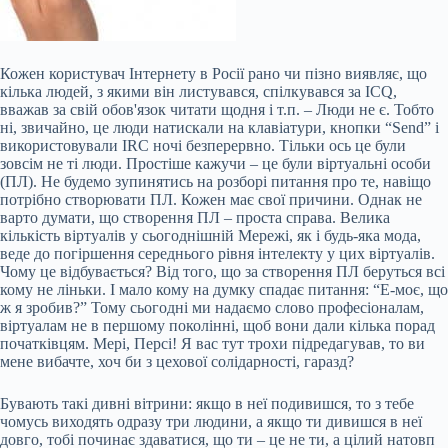
Кожен користувач Інтернету в Росії рано чи пізно виявляє, що
кілька людей, з якими він листувався, спілкувався за ICQ,
вважав за свій обов'язок читати щодня і т.п. – Люди не є. Тобто
ні, звичайно, це люди натискали на клавіатури, кнопки “Send” і
використовували IRC ночі безперервно. Тільки ось це були
зовсім не ті люди. Простіше кажучи – це були віртуальні особи
(ПЛ). Не будемо зупинятись на розборі питання про те, навіщо
потрібно створювати ПЛ. Кожен має свої причини. Однак не
варто
думати, що створення ПЛ – проста справа. Велика
кількість віртуалів у сьогоднішній Мережі, як і будь-яка мода,
веде до погіршення середнього рівня інтелекту у цих віртуалів.
Чому це відбувається? Від того, що за створення ПЛ беруться всі
кому не ліньки. І мало кому на думку спадає питання: “Е-моє, що
ж я зробив?” Тому сьогодні ми надаємо слово професіоналам,
віртуалам не в першому поколінні, щоб вони дали кілька порад
початківцям. Мері, Персі! Я вас тут трохи підредагував, то ви
мене вибачте, хоч би з цехової солідарності, гаразд?
Бувають такі дивні вітрини: якщо в неї подивишся, то з тебе
чомусь виходять одразу три людини, а якщо ти дивишся в неї
довго, тобі починає здаватися, що ти – це не ти, а цілий натовп