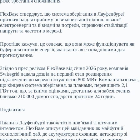
різке зростання споживання.
FlexBase стверджує, що система зберігання в Лауфенбурзі
призначена для прийому невикористаної відновлюваної
електроенергії та її видачі за потреби, сприяючи стабілізації
напруги та частоти в мережі.
Простіше кажучи, це означає, що вона може функціонувати як
буфер для потоків енергії, які стають все складнішими для
прогнозування.
Згідно з прес-релізом FlexBase від січня 2026 року, компанія
Swissgrid надала дозвіл на перший етап розширення
підключення до мережі потужністю 800 МВт. Компанія зазначає,
що кінцева система зберігання, за планами, перевищить 2,1
ГВт·год, що, за їхніми оцінками, достатньо для забезпечення
близько 210 000 домогосподарств протягом 24 годин.
Поділитися
Плани в Лауфенбурзі також тісно пов’язані зі штучним
інтелектом. FlexBase описує цей майданчик як майбутній
технологічний хаб, де акумуляторне сховище, дата-центр зі
штучним інтелектом, дослідницькі підрозділи та системи