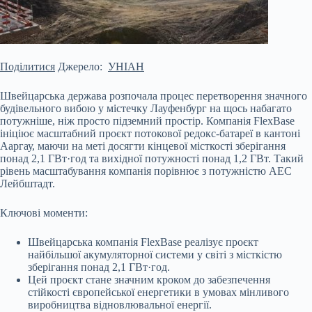
Поділитися
Джерело:
УНІАН
Швейцарська держава розпочала процес перетворення значного
будівельного вибою у містечку Лауфенбург на щось набагато
потужніше, ніж просто підземний простір. Компанія FlexBase
ініціює масштабний проєкт потокової редокс-батареї в кантоні
Ааргау, маючи на меті досягти кінцевої місткості зберігання
понад 2,1 ГВт·год та вихідної потужності понад 1,2 ГВт. Такий
рівень масштабування компанія порівнює з потужністю АЕС
Лейбштадт.
Ключові моменти:
Швейцарська компанія FlexBase
реалізує проєкт
найбільшої акумуляторної системи у світі з місткістю
зберігання понад 2,1 ГВт·год.
Цей проєкт стане значним кроком до забезпечення
стійкості європейської енергетики в умовах мінливого
виробництва відновлювальної енергії.