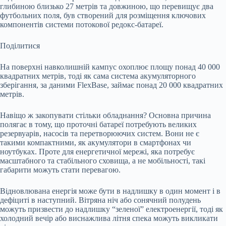
глибиною близько 27 метрів та довжиною, що перевищує два
футбольних поля, був створений для розміщення ключових
компонентів системи потокової редокс-батареї.
Поділитися
На поверхні навколишній кампус охоплює площу понад 40 000
квадратних метрів, тоді як сама система акумуляторного
зберігання, за даними FlexBase, займає понад 20 000 квадратних
метрів.
Навіщо ж закопувати стільки обладнання? Основна причина
полягає в тому, що проточні батареї потребують великих
резервуарів, насосів та перетворюючих систем. Вони не є
такими компактними, як акумулятори в смартфонах чи
ноутбуках. Проте для енергетичної мережі, яка потребує
масштабного та стабільного сховища, а не мобільності, такі
габарити можуть стати перевагою.
Відновлювана енергія може бути в надлишку в один момент і в
дефіциті в наступний. Вітряна ніч або сонячний полудень
можуть призвести до надлишку “зеленої” електроенергії, тоді як
холодний вечір або виснажлива літня спека можуть викликати