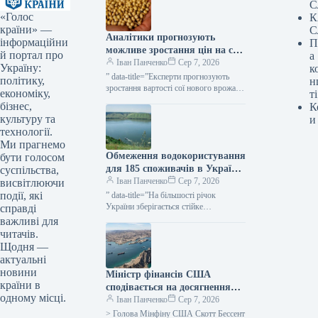
С
«Голос
К
країни» —
С
Аналітики прогнозують
інформаційни
П
можливе зростання цін на сою
й портал про
а
нового врожаю до 20–22 тис.
Іван Панченко
Сер 7, 2026
Україну:
к
грн/т — КУРКУЛЬ
” data-title=”Експерти прогнозують
політику,
н
зростання вартості сої нового врожаю
економіку,
ті
в другій половині сезону” data-
бізнес,
К
url=”https://kurkul.com/news/41871-
культуру та
и
analitiki-prognozuyut-zrostannya-tsin-na-
технології.
soyu-novogo-vrojayu-u-drugiy-polovini-
Ми прагнемо
sezonu”> Експерти прогнозують
Обмеження водокористування
зростання вартості сої нового
бути голосом
врожаю…
для 185 споживачів в Україні
суспільства,
через низький рівень води —
Іван Панченко
Сер 7, 2026
висвітлюючи
КУРКУЛЬ
події, які
” data-title=”На більшості річок
України зберігається стійке
справді
маловоддя” data-
важливі для
url=”https://kurkul.com/news/41869-na-
читачів.
bilshosti-richok-ukrayini-zberigayetsya-
Щодня —
stiyke-malovoddya”> На більшості
актуальні
річок України зберігається стійке
новини
Міністр фінансів США
маловоддя 7 серпня 2026 36…
країни в
сподівається на досягнення
одному місці.
домовленості з Іраном про
Іван Панченко
Сер 7, 2026
припинення бойових дій на
> Голова Мінфіну США Скотт Бессент