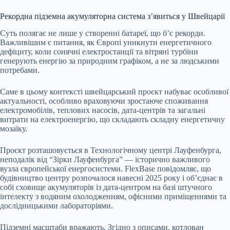
Рекордна підземна акумуляторна система з’явиться у Швейцарії
Суть полягає не лише у створенні батареї, що б’є рекорди.
Важливішим є питання, як Європі уникнути енергетичного
дефіциту, коли сонячні електростанції та вітряні турбіни
генерують енергію за природним графіком, а не за людськими
потребами.
Саме в цьому контексті швейцарський проєкт набуває особливої
актуальності, особливо враховуючи зростаюче споживання
електромобілів, теплових насосів, дата-центрів та загальні
витрати на електроенергію, що складають складну енергетичну
мозаїку.
Проєкт розташовується в Технологічному центрі Лауфенбурга,
неподалік від “Зірки Лауфенбурга” — історично важливого
вузла європейської енергосистеми. FlexBase повідомляє, що
будівництво центру розпочалося навесні 2025 року і об’єднає в
собі сховище акумуляторів із дата-центром на базі штучного
інтелекту з водяним охолодженням, офісними приміщеннями та
дослідницькими лабораторіями.
Підземні масштаби вражають. Згідно з описами, котлован