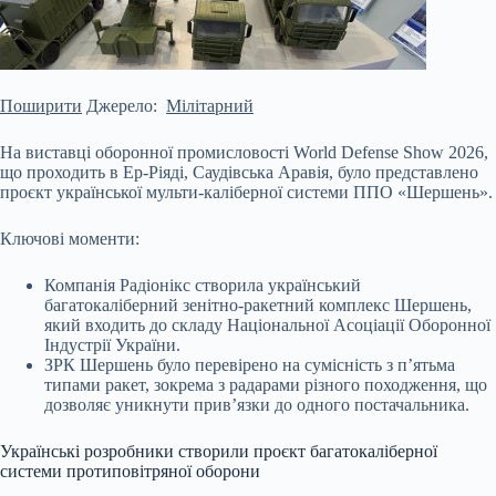
Поширити
Джерело:
Мілітарний
На виставці оборонної промисловості World Defense Show 2026,
що проходить в Ер-Ріяді, Саудівська Аравія, було представлено
проєкт української мульти-каліберної системи ППО «Шершень».
Ключові моменти:
Компанія Радіонікс створила український
багатокаліберний зенітно-ракетний комплекс Шершень,
який входить до складу Національної Асоціації Оборонної
Індустрії України.
ЗРК Шершень було перевірено на сумісність з п’ятьма
типами ракет, зокрема з радарами різного
походження, що
дозволяє уникнути прив’язки до одного постачальника.
Українські розробники створили проєкт багатокаліберної
системи протиповітряної оборони