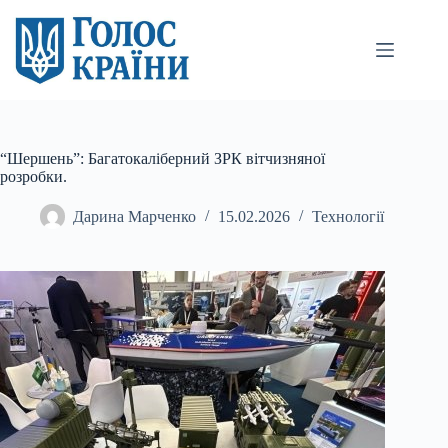
Перейти
до
вмісту
“Шершень”: Багатокаліберний ЗРК вітчизняної
розробки.
Дарина Марченко
15.02.2026
Технології