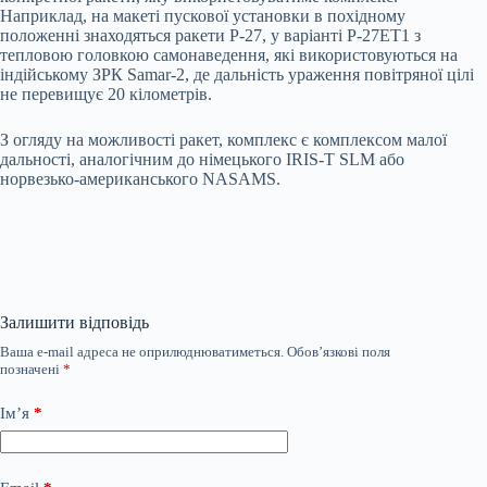
Наприклад, на макеті пускової установки в похідному
положенні знаходяться ракети Р-27, у варіанті Р-27ЕТ1 з
тепловою головкою самонаведення, які використовуються на
індійському ЗРК Samar-2, де дальність ураження повітряної цілі
не перевищує 20 кілометрів.
З огляду на можливості ракет, комплекс є комплексом малої
дальності, аналогічним до німецького IRIS-T SLM або
норвезько-американського NASAMS.
Залишити відповідь
Ваша e-mail адреса не оприлюднюватиметься.
Обов’язкові поля
позначені
*
Ім’я
*