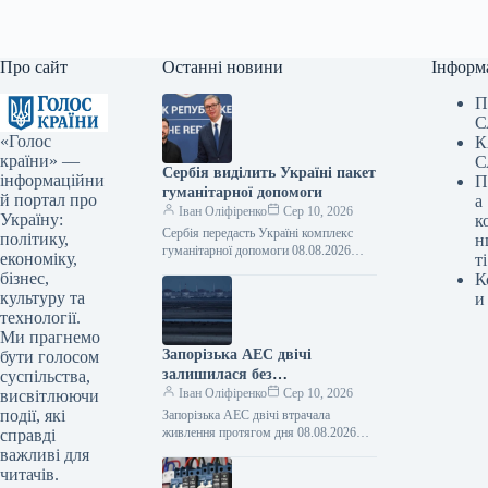
Про сайт
Останні новини
Інформ
П
С
«Голос
К
країни» —
С
Сербія виділить Україні пакет
інформаційни
П
гуманітарної допомоги
й портал про
а
Іван Оліфіренко
Сер 10, 2026
Україну:
к
Сербія передасть Україні комплекс
політику,
н
гуманітарної допомоги 08.08.2026
економіку,
ті
13:50 Укрінформ Сербія надасть
бізнес,
К
Україні комплекс гуманітарної
культуру та
и
допомоги, що охоплюватиме
технології.
підтримку в галузях…
Ми прагнемо
Запорізька АЕС двічі
бути голосом
залишилася без
суспільства,
електропостачання протягом
Іван Оліфіренко
Сер 10, 2026
висвітлюючи
дня.
події, які
Запорізька АЕС двічі втрачала
живлення протягом дня 08.08.2026
справді
23:36 Укрінформ Протягом суботи, 8
важливі для
серпня, тимчасово окупована
читачів.
росіянами Запорізька атомна