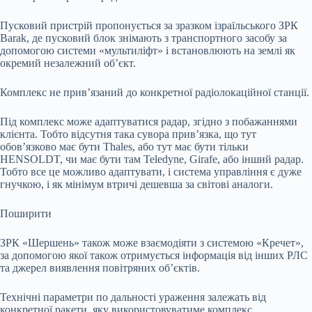
Пусковий пристрій пропонується за зразком ізраїльського ЗРК
Barak, де пусковий блок знімають з транспортного засобу за
допомогою системи «мультиліфт» і встановлюють на землі як
окремий незалежний об’єкт.
Комплекс не прив’язаний до конкретної радіолокаційної станції.
Під комплекс може адаптуватися радар, згідно з побажаннями
клієнта. Тобто відсутня така сувора прив’язка, що тут
обов’язково має бути Thales, або тут має бути тільки
HENSOLDT, чи має бути там Teledyne, Girafe, або інший радар.
Тобто все це можливо адаптувати, і система управління є дуже
гнучкою, і як мінімум втричі дешевша за світові аналоги.
Поширити
ЗРК «Шершень» також може взаємодіяти з системою «Кречет»,
за допомогою якої також отримується інформація від інших РЛС
та джерел виявлення повітряних об’єктів.
Технічні параметри по дальності ураження залежать від
конкретної ракети, яку використовуватиме комплекс.