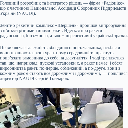
Головний розробник та інтегратор рішень — фірма «Радіонікс»,
що є частиною Національної Асоціації Оборонних Підприємств
України (NAUDI).
Зенітно-ракетний комплекс «Шершень» пройшов випробування
з п’ятьма різними типами ракет. Йдеться про ракети
радянського, іноземного, а також перспективні українські зразки.
Це виключає залежність від єдиного постачальника, оскільки
вони працюють в конкурентному середовищі та прагнуть
прив’язати замовника до себе на десятиліття. І тоді трапляється
так, що, наприклад, пускові установки є, а ракет немає, і обсяг
виробництва ракет, по-перше, обмежений, а по-друге, вони з
кожним роком стають все дорожчими і дорожчими, — поділився
директор NAUDI Сергій Гончаров.