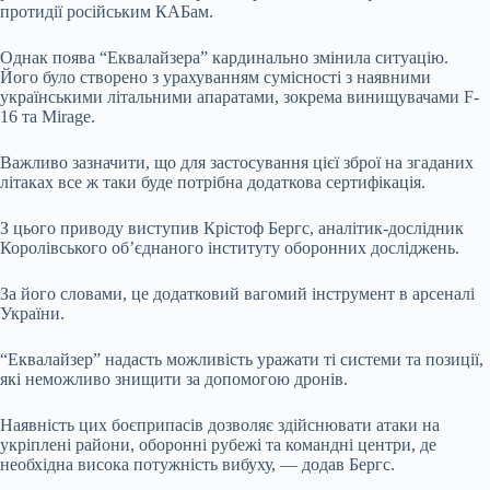
протидії російським КАБам.
Однак поява “Еквалайзера” кардинально змінила ситуацію.
Його було створено з урахуванням сумісності з наявними
українськими літальними апаратами, зокрема винищувачами F-
16 та Mirage.
Важливо зазначити, що для застосування цієї зброї на згаданих
літаках все ж таки буде потрібна додаткова сертифікація.
З цього приводу виступив Крістоф Бергс, аналітик-дослідник
Королівського об’єднаного інституту оборонних досліджень.
За його словами, це додатковий вагомий інструмент в арсеналі
України.
“Еквалайзер” надасть можливість уражати ті системи та позиції,
які неможливо знищити за допомогою дронів.
Наявність цих боєприпасів дозволяє здійснювати атаки на
укріплені райони, оборонні рубежі та командні центри, де
необхідна висока потужність вибуху, — додав Бергс.