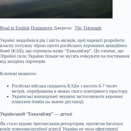
Read in English
Поширити
Джерело:
The Telegraph
Україні знадобився рік і шість місяців, щоб нарешті розробити
власну потужну зброю проти російських керованих авіаційних
бомб (КАБ), що отримала назву “Еквалайзер”. Це означає, що
Збройні сили України більше не мусять очікувати на постачання
від західних партнерів.
Ключові моменти:
Російські війська скидають КАБи з висоти 6-7 тисяч
метрів, перебуваючи в межах свого повітряного простору.
Українські винищувачі змушені застосовувати керовані
плануючі бомби на значні дистанції.
Український “Еквалайзер” — деталі
Як стало відомо британським репортерам, протягом багатьох
років повномасштабної агресії Україна не мала ефективної