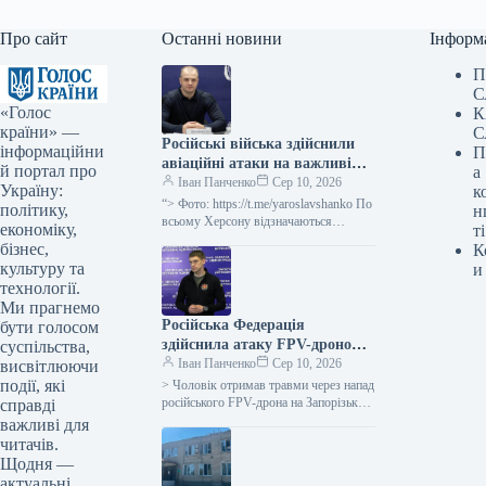
Про сайт
Останні новини
Інформ
П
С
«Голос
К
країни» —
С
Російські війська здійснили
інформаційни
П
авіаційні атаки на важливі
й портал про
а
об’єкти інфраструктури
Іван Панченко
Сер 10, 2026
Україну:
к
Херсона, що призвело до
“> Фото: https://t.me/yaroslavshanko По
політику,
н
перебоїв з електро- та
всьому Херсону відзначаються
економіку,
ті
проблеми з електро- та водою через
водопостачанням у місті.
бізнес,
К
російські авіаудари, націлені на
культуру та
и
ключові об’єкти інфраструктури…
технології.
Ми прагнемо
Російська Федерація
бути голосом
здійснила атаку FPV-дроном
суспільства,
на Запорізький район,
Іван Панченко
Сер 10, 2026
висвітлюючи
внаслідок чого отримав
події, які
> Чоловік отримав травми через напад
поранення чоловік.
російського FPV-дрона на Запорізький
справді
район, як передав голова Запорізької
важливі для
обласної військової адміністрації Іван
читачів.
Федоров.…
Щодня —
актуальні