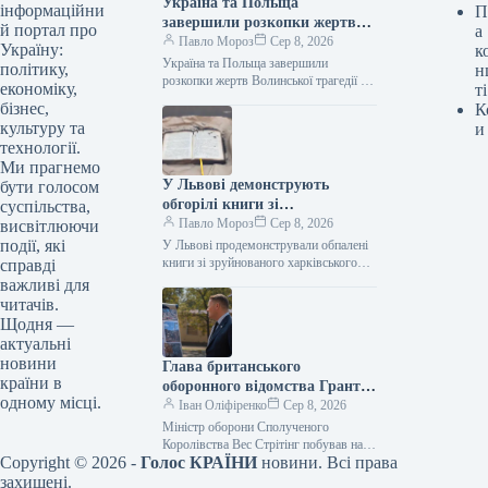
Україна та Польща
інформаційни
П
завершили розкопки жертв
й портал про
а
Волинської трагедії у двох
Павло Мороз
Сер 8, 2026
Україну:
к
волинських селах.
Україна та Польща завершили
політику,
н
розкопки жертв Волинської трагедії у
економіку,
ті
двох населених пунктах Волині Фото:
бізнес,
К
x.com/ipngovpl/ Підпишіться на нас у
культуру та
и
Google…
технології.
Ми прагнемо
У Львові демонструють
бути голосом
обгорілі книги зі
суспільства,
зруйнованого харківського
Павло Мороз
Сер 8, 2026
висвітлюючи
складу
події, які
У Львові продемонстрували обпалені
книги зі зруйнованого харківського
справді
складу Фото: facebook.com/Fabulabook
важливі для
Підпишіться на нас в Google додати
читачів.
зараз Українські видавничі…
Щодня —
актуальні
новини
Глава британського
країни в
оборонного відомства Грант
одному місці.
Шеппс побував на місцях
Іван Оліфіренко
Сер 8, 2026
російських атак у столиці
Міністр оборони Сполученого
України.
Королівства Вес Стрітінг побував на
Copyright © 2026 -
Голос КРАЇНИ
новини. Всі права
місцях ворожих влучень у Києві Фото
07.08.2026 21:26 Укрінформ Очільник
захищені.