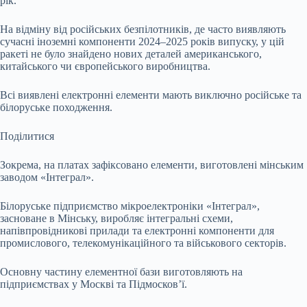
рік.
На відміну від російських безпілотників, де часто виявляють
сучасні іноземні компоненти 2024–2025 років випуску, у цій
ракеті не було знайдено нових деталей американського,
китайського чи європейського виробництва.
Всі виявлені електронні елементи мають виключно російське та
білоруське походження.
Поділитися
Зокрема, на платах зафіксовано елементи, виготовлені мінським
заводом «Інтеграл».
Білоруське підприємство мікроелектроніки «Інтеграл»,
засноване в Мінську, виробляє інтегральні схеми,
напівпровідникові прилади та електронні компоненти для
промислового, телекомунікаційного та військового секторів.
Основну частину елементної бази виготовляють на
підприємствах у Москві та Підмосков’ї.