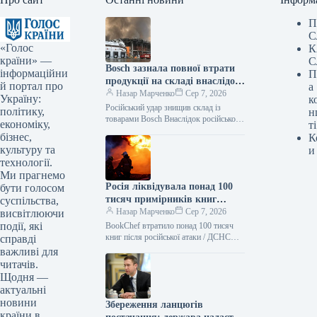
П
С
«Голос
К
країни» —
С
Bosch зазнала повної втрати
інформаційни
П
продукції на складі внаслідок
й портал про
а
російського нападу
Назар Марченко
Сер 7, 2026
Україну:
к
Російський удар знищив склад із
політику,
н
товарами Bosch Внаслідок російської
економіку,
ті
атаки зруйновано склад логістичного
бізнес,
К
партнера Bosch, де зберігалася
культуру та
и
продукція. Як повідомляє Delo.ua,
технології.
Ми прагнемо
Росія ліквідувала понад 100
бути голосом
тисяч примірників книг
суспільства,
BookChef: деталі події
Назар Марченко
Сер 7, 2026
висвітлюючи
події, які
BookChef втратило понад 100 тисяч
книг після російської атаки / ДСНС
справді
Внаслідок російського обстрілу було
важливі для
знищено резервний склад логістичного
читачів.
партнера…
Щодня —
актуальні
новини
Збереження ланцюгів
країни в