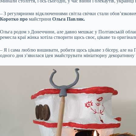
Минали століття, і ось сьогодні, у час війни і блекаутів, українц
– З регулярними відключеннями світла свічки стали обов’язковим
Коротко про
майстриня
Ольга Павлик.
Ольга родом з Донеччини, але давно мешкає у Полтавській обла
ремесла краї жінка хотіла створити щось своє, цікаве та оригінал
– Я і сама люблю вишивати, робити щось цікаве з бісеру, але на П
одного дня з’явилася ідея змайструвати мініатюрну декоративну 