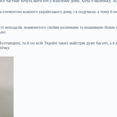
і все частіше хочуть мати піч у власному дому. Хоча б маленьку. Хо
 елементом кожного українського дому, і я подумала: а чому б не
сті неподалік знаменитого своїми килимами та вишивкою білим п
ьне.
олтавщині, та й по всій Україні таких майстрів дуже багато, а я х
пічку.