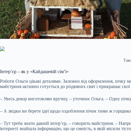
Так
Інтер’єр – як у «Кайдашевій сім’ї»
Роботи Ольги цікаві деталями. Залежно від оформлення, пічку мо
майстриня активно готується до різдвяних свят і прикрашає свої
– Увесь декор виготовляю вручну, – уточнює Ольга. – Одну пічку
– А звідки ви берете ідеї щодо оздоблення пічок тими ж горщико
– Тут треба знати давній інтер’єр, – говорить майстриня. – Напр
інтернеті знайшла інформацію, що це ємність, в якій місили тіст