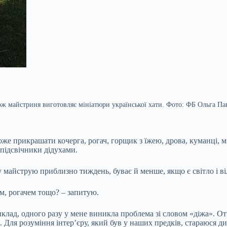
ож майстриня виготовляє мініатюри української хати. Фото: ФБ Ольга Па
же прикрашати кочерга, рогач, горщик з їжею, дрова, куманці, ми
 підсвічники дідухами.
 майструю приблизно тиждень, буває й менше, якщо є світло і ві
м, рогачем тощо? – запитую.
иклад, одного разу у мене виникла проблема зі словом «діжа». От
о. Для розуміння інтер’єру, який був у наших предків, стараюся 