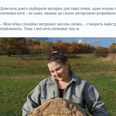
Довелося довго підбирати матеріал для такої пічки, адже основа
свічники-печі – не каже, вважає це своєю авторською розробкою,
– Моя пічка спокійно витримує вогонь свічки, – говорить майстри
підбілювати. Тому і мої печі-свічники такі ж.