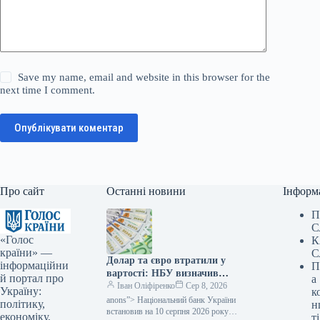
Save my name, email and website in this browser for the
next time I comment.
Опублікувати коментар
Про сайт
Останні новини
Інформ
П
С
«Голос
К
країни» —
С
Долар та євро втратили у
інформаційни
П
вартості: НБУ визначив
й портал про
а
курси валют на 10 серпня —
Іван Оліфіренко
Сер 8, 2026
Україну:
к
Мінфін
anons”> Національний банк України
політику,
н
встановив на 10 серпня 2026 року
економіку,
ті