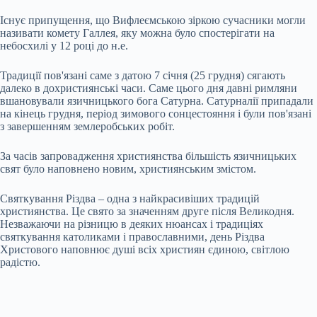
Існує припущення, що Вифлеємською зіркою сучасники могли
називати комету Галлея, яку можна було спостерігати на
небосхилі у 12 році до н.е.
Традиції пов'язані саме з датою 7 січня (25 грудня) сягають
далеко в дохристиянські часи. Саме цього дня давні римляни
вшановували язичницького бога Сатурна. Сатурналії припадали
на кінець грудня, період зимового сонцестояння і були пов'язані
з завершенням землеробських робіт.
За часів запровадження християнства більшість язичницьких
свят було наповнено новим, християнським змістом.
Святкування Різдва – одна з найкрасивіших традицій
християнства. Це свято за значенням друге після Великодня.
Незважаючи на різницю в деяких нюансах і традиціях
святкування католиками і православними, день Різдва
Христового наповнює душі всіх християн єдиною, світлою
радістю.