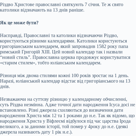
Різдво Христове православні святкують 7 січня. Те ж свято
католики відзначають на 13 днів раніше.
Як це може бути?
Насправді, Православні та католики відзначаючи Різдво,
користуються різними календарями. Католики користуються
григоріанським календарем, який запровадив 1582 року папа
римський Григорій XIII. Цей новий календар так і назвали
“новий стиль”. Православна церква продовжує користуватися
«старим стилем», тобто юліанським календарем.
Різниця між двома стилями кожні 100 років зростає на 1
день.
Наразі, юліанський календар відстає від григоріанського на 13
днів.
Незважаючи на суттєву різницю у календарному обчисленні,
суть Різдва незмінна. Адже точної дати народження Ісуса досі не
встановлено. Різні джерела схиляються до визначення дати
народження Христа між 12 та 1 роками до н.е. Так як відомо, що
народження Христа у Віфлеємі відбулося під час царства Ірода
великого, а за даними історії, той помер у 4року до н.е. (деякі
джерела називають дату 1 рік н.е.).