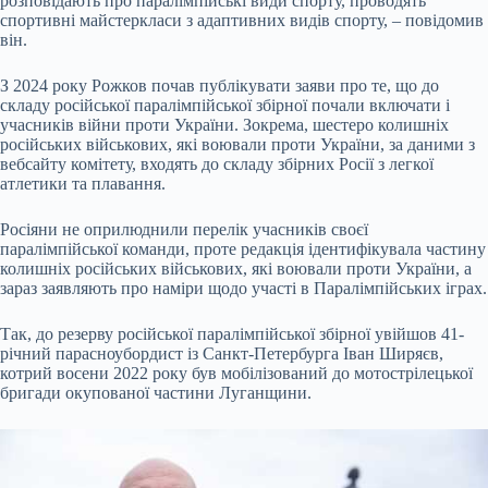
розповідають про паралімпійські види спорту, проводять
спортивні майстеркласи з адаптивних видів спорту, – повідомив
він.
З 2024 року Рожков почав публікувати заяви про те, що до
складу російської паралімпійської збірної почали включати і
учасників війни проти України. Зокрема, шестеро колишніх
російських військових, які воювали проти України, за даними з
вебсайту комітету, входять до складу збірних Росії з легкої
атлетики та плавання.
Росіяни не оприлюднили перелік учасників своєї
паралімпійської команди, проте редакція ідентифікувала частину
колишніх російських військових, які воювали проти України, а
зараз заявляють про наміри щодо участі в Паралімпійських іграх.
Так, до резерву російської паралімпійської збірної увійшов 41-
річний парасноубордист із Санкт-Петербурга Іван Ширяєв,
котрий восени 2022 року був мобілізований до мотострілецької
бригади окупованої частини Луганщини.