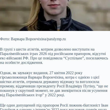
Фото: Варвара Ворончіхіна/paralymp.ru
В групі з шести атлетів, котрим дозволено виступати на
Паралімпійських іграх 2026 під російським прапором, відсутні
екс-військові РФ. Про це повідомила “Суспільне”, посилаючись
на особисте дослідження.
Однак, як зауважує видання, 27 квітня 2022 року
гірськолижниця Варвара Ворончіхіна, котра є однією з цієї
шістки атлетів, отримала державну відзнаку
та виголосила
промову, віддячивши президенту Росії Владіміру Путіну, “що не
покинув у скрутний момент, не дав зневіритися після усунення
від Паралімпійських ігор” у 2022 році.
Ще один допущений під прапором Росії лижник-біатлоніст Іван
Голубков в одному з інтерв’ю 2022 року висловив сумнів щодо