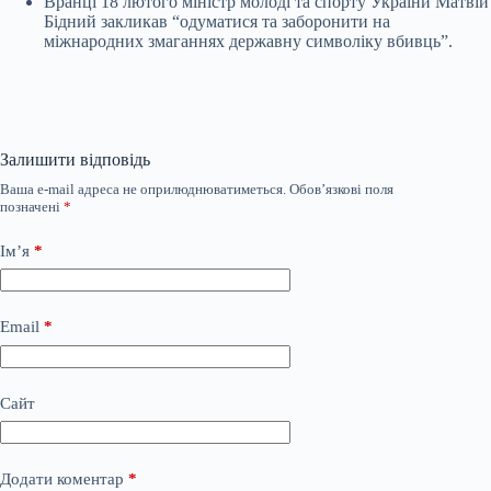
Вранці 18 лютого міністр молоді та спорту України Матвій
Бідний закликав “одуматися та заборонити на
міжнародних змаганнях державну символіку вбивць”.
Залишити відповідь
Ваша e-mail адреса не оприлюднюватиметься.
Обов’язкові поля
позначені
*
Ім’я
*
Email
*
Сайт
Додати коментар
*