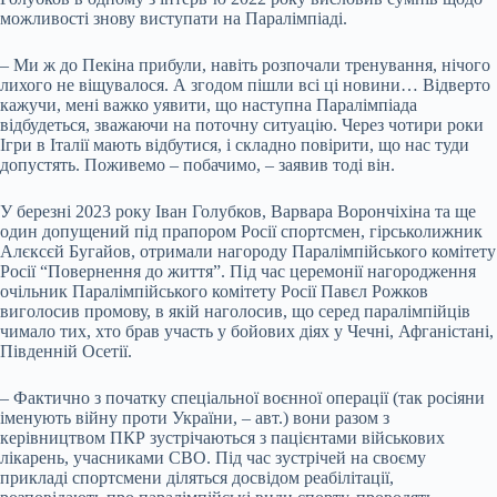
можливості знову виступати на Паралімпіаді.
– Ми ж до Пекіна прибули, навіть розпочали тренування, нічого
лихого не віщувалося. А згодом пішли всі ці новини… Відверто
кажучи, мені важко уявити, що наступна Паралімпіада
відбудеться, зважаючи на поточну ситуацію. Через чотири роки
Ігри в Італії мають відбутися, і складно повірити, що нас туди
допустять. Поживемо – побачимо, – заявив тоді він.
У березні 2023 року Іван Голубков, Варвара Ворончіхіна та ще
один допущений під прапором Росії спортсмен, гірськолижник
Алєксєй Бугайов, отримали нагороду Паралімпійського комітету
Росії “Повернення до життя”. Під час церемонії нагородження
очільник Паралімпійського комітету Росії Павєл Рожков
виголосив промову, в якій наголосив, що серед паралімпійців
чимало тих, хто брав участь у бойових діях у Чечні, Афганістані,
Південній Осетії.
– Фактично з початку спеціальної воєнної операції (так росіяни
іменують війну проти України, – авт.) вони разом з
керівництвом ПКР зустрічаються з пацієнтами військових
лікарень, учасниками СВО. Під час зустрічей на своєму
прикладі спортсмени діляться досвідом реабілітації,