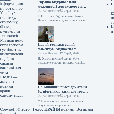
Україна відкриває нові
інформаційни
П
можливості для експорту ягід,
й портал про
а
але важливо взяти до уваги
Іван Панченко
Сер 8, 2026
Україну:
к
нові нормативні вимоги —
> Фото: SuperAgronom.com Лохина
політику,
н
SuperAgronom.com
Липень виявився одним з вирішальних
економіку,
ті
місяців для українського ягідного
бізнес,
К
сектору. Саме в цей період формується
культуру та
и
значна…
технології.
Ми прагнемо
Новий температурний
бути голосом
максимум відзначено у
суспільства,
Хмельницькій області
Іван Панченко
Сер 8, 2026
висвітлюючи
події, які
На Хмельниччині 6 серпня було
встановлено новий температурний
справді
рекорд – стовпчик термометра сягнув
важливі для
позначки +38,4°C. Цю інформацію
читачів.
оприлюднив Хмельницький
Щодня —
обласний…
актуальні
новини
На Київщині внаслідок атаки
країни в
безпілотників загинуло троє
одному місці.
осіб, включно з дитиною.
Іван Панченко
Сер 8, 2026
У Броварському районі Київщини в
результаті атаки російських
Copyright © 2026 -
Голос КРАЇНИ
новини. Всі права
безпілотників загинули три особи,
включно з дитиною, ще троє зазнали
захищені.