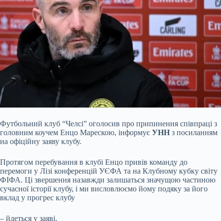
Футбольний клуб “Челсі” оголосив про припинення співпраці з
головним коучем Енцо Марескою, інформує
УНН
з посиланням
на офіційну заяву клубу.
Протягом перебування в клубі Енцо привів команду до
перемоги у Лізі конференцій УЄФА та на Клубному кубку світу
ФІФА. Ці звершення назавжди залишаться значущою частиною
сучасної історії клубу, і ми висловлюємо йому подяку за його
вклад у прогрес клубу
– йдеться у заяві.