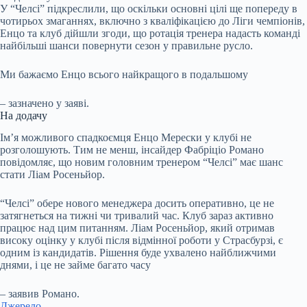
У “Челсі” підкреслили, що оскільки основні цілі ще попереду в
чотирьох змаганнях, включно з кваліфікацією до Ліги чемпіонів,
Енцо та клуб дійшли згоди, що ротація тренера надасть команді
найбільші шанси повернути сезон у правильне русло.
Ми бажаємо Енцо всього найкращого в подальшому
– зазначено у заяві.
На додачу
Ім’я можливого спадкоємця Енцо Мерески у клубі не
розголошують. Тим не менш, інсайдер Фабріціо Романо
повідомляє, що новим головним тренером “Челсі” має шанс
стати Ліам Росеньйор.
“Челсі” обере нового менеджера досить оперативно, це не
затягнеться на тижні чи тривалий час. Клуб зараз активно
працює над цим питанням. Ліам Росеньйор, який отримав
високу оцінку у клубі після відмінної роботи у Страсбурзі, є
одним із кандидатів. Рішення буде ухвалено найближчими
днями, і це не займе багато часу
– заявив Романо.
Джерело