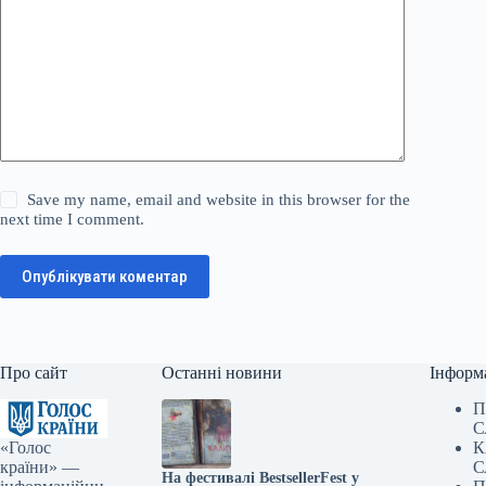
Save my name, email and website in this browser for the
next time I comment.
Опублікувати коментар
Про сайт
Останні новини
Інформ
П
С
«Голос
К
країни» —
С
На фестивалі BestsellerFest у