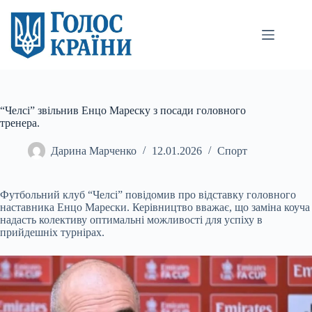
Перейти
до
вмісту
“Челсі” звільнив Енцо Мареску з посади головного
тренера.
Дарина Марченко
12.01.2026
Спорт
Футбольний клуб “Челсі” повідомив про відставку головного
наставника Енцо Марески. Керівництво вважає, що заміна коуча
надасть колективу оптимальні можливості для успіху
в
прийдешніх турнірах.