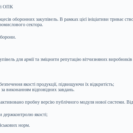
ті ОПК
цесів оборонних закупівель. В рамках цієї
ініціативи триває ст
промислового сектора.
оборони.
івель для армії та зміцнити репутацію вітчизняних виробників з
езпечення якості продукції, підвищуючи їх відкритість;
 за виконанням відповідних завдань.
” активовано пробну версію публічного модуля нової системи. Від
и держконтролю якості;
йськових норм.