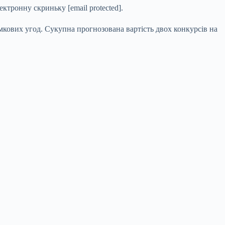
електронну скриньку
[email protected]
.
мкових угод. Сукупна прогнозована вартість двох конкурсів на