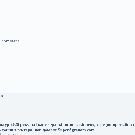
 I comment.
ни
льтур 2026 року на Івано-Франківщині закінчено, середня врожайніст
64 тонни з гектара, повідомляє SuperAgronom.com