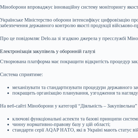
Міноборони впроваджує інноваційну систему моніторингу якос
Українське Міністерство оборони інтенсифікує цифровізацію про
забезпечення державного контролю якості продукції військово-
Про це повідомляє Delo.ua зі згадкою джерела у пресслужбі Мін
Електронізація закупівель у оборонній галузі
Створювана платформа має покращити відкритість процедур закуп
Система сприятиме:
механізувати та стандартизувати процедури державного заб
покращить організацію планування, узгодження та нагляду
На веб-сайті Міноборони у категорії “Діяльність – Закупівельна
ключові функціональні аспекти та базові принципи систем
чинну нормативно-правову базу у цій області;
стандарти серії AQAP НАТО, які в Україні мають статус ві