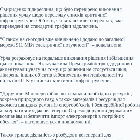
Свириденко підкреслила, що було перевірено виконання
рішення уряду щодо перегляду списків критичної
інфраструктури. Об’єкти, які виключили з переліків, вже
переведені на стандартні графіки відключень.
"Станом на сьогодні вже вивільнено і додано до загальної
мережі 911 МВт електричної потужності", – додала вона.
Уряд розраховує на подальше виконання рішення і збільшення
цього показника. Як зауважила Прем’єр-міністрка, додатково
акцентували увагу на тому, що рішення не стосується шкіл,
лікарень, інших об’єктів забезпечення життєдіяльності та
об’єктів ОПК у списках критичної інфраструктури.
"Доручили Міненерго збільшити запаси необхідних ресурсів,
зокрема природного газу, а також матеріалів і ресурсів для
якомога швидких ремонтів енергооб’єктів і безперебійної роботи
альтернативних джерел енергії. Окремо доручили державним
компаніям забезпечити імпорт електроенергії в потрібних
обсягах", – наголошується в повідомленні.
Також триває діяльність з розбудови когенерації для