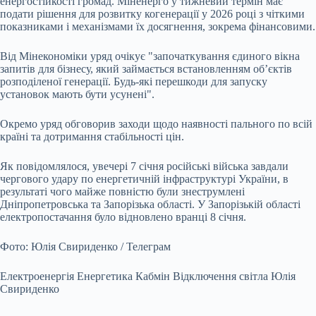
енергостійкості громад. Міненерго у тижневий термін має
подати рішення для розвитку когенерації у 2026 році з чіткими
показниками і механізмами їх досягнення, зокрема фінансовими.
Від Мінекономіки уряд очікує "започаткування єдиного вікна
запитів для бізнесу, який займається встановленням об’єктів
розподіленої генерації. Будь-які перешкоди для запуску
установок мають бути усунені".
Окремо уряд обговорив заходи щодо наявності пального по всій
країні та дотримання стабільності цін.
Як повідомлялося, увечері 7 січня російські війська завдали
чергового удару по енергетичній інфраструктурі України, в
результаті чого майже повністю були знеструмлені
Дніпропетровська та Запорізька області. У Запорізькій області
електропостачання було відновлено вранці 8 січня.
Фото: Юлія Свириденко / Телеграм
Електроенергія Енергетика Кабмін Відключення світла Юлія
Свириденко