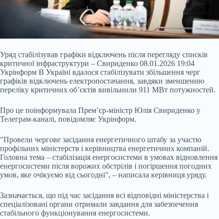
Уряд стабілізував графіки відключень після перегляду списків
критичної інфраструктури – Свириденко 08.01.2026 19:04
Укрінформ В Україні вдалося стабілізувати збільшення черг
графіків відключень електропостачання, завдяки зменшенню
переліку критичних об’єктів вивільнили 911 МВт потужностей.
Про це поінформувала Прем’єр-міністр Юлія Свириденко у
Телеграм-каналі, повідомляє Укрінформ.
"Провели чергове засідання енергетичного штабу за участю
профільних міністерств і керівництва енергетичних
компаній.
Головна тема – стабілізація енергосистеми в умовах відновлення
енергосистеми після ворожих обстрілів і погіршення погодних
умов, яке очікуємо від сьогодні", – написала керівниця уряду.
Зазначається, що під час засідання всі відповідні міністерства і
спеціалізовані органи отримали завдання для забезпечення
стабільного функціонування енергосистеми.