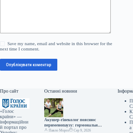
Save my name, email and website in this browser for the
next time I comment.
Опублікувати коментар
Про сайт
Останні новини
Інформ
П
С
«Голос
К
країни» —
С
Акушер-гінеколог пояснює
інформаційни
П
перименопаузу: гормональні
й портал про
а
зміни, гарячі хвилі та інші
Павло Мороз
Сер 9, 2026
Україну:
к