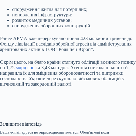
спорудження житла для потерпілих;
поновлення інфраструктури;
розвиток медичних установ;
спорудження оборонних конструкцій.
Ранее АРМА вже перерахувало понад
423 мільйони гривень
до
Фонду ліквідації наслідків збройної агресії від адміністрування
арештованих активів ТОВ “
Роял пей Юроп”.
Окрім цього, на благо країни стягнуто облігації воєнного позику
на 1,75
млрд грн
та 3,43 млн дол. Агенція списала ці кошти й
направила їх для зміцнення обороноздатності та підтримки
господарства України через купівлю військових облігацій у
вітчизняній та закордонній валюті.
Залишити відповідь
Ваша e-mail адреса не оприлюднюватиметься.
Обов’язкові поля