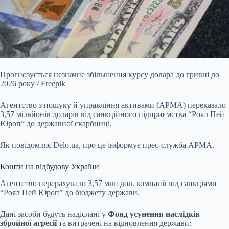
Прогнозується незначне збільшення курсу долара до гривні до
2026 року / Freepik
Агентство з пошуку й управління активами (АРМА) переказало
3,57 мільйонів доларів від
санкційного підприємства “Роял Пей
Юроп” до державної скарбниці.
Як повідомляє Delo.ua, про це інформує прес-служба АРМА.
Кошти на відбудову України
Агентство перерахувало 3,57 млн дол. компанії під санкціями
“Роял Пей Юроп” до бюджету держави.
Дані засоби будуть надіслані у
Фонд усунення наслідків
збройної агресії
та витрачені на відновлення держави: