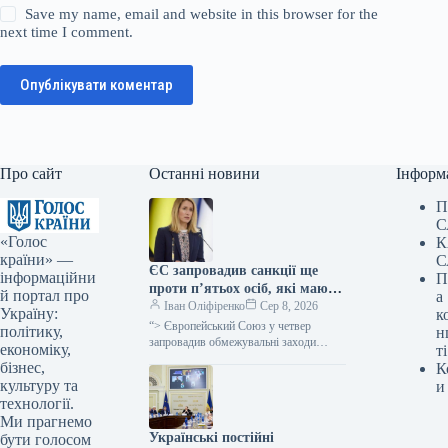
Save my name, email and website in this browser for the
next time I comment.
Опублікувати коментар
Про сайт
Останні новини
Інформ
П
С
«Голос
К
країни» —
С
ЄС запровадив санкції ще
інформаційни
П
проти п’ятьох осіб, які мають
й портал про
а
стосунок до російського
Іван Оліфіренко
Сер 8, 2026
Україну:
к
оборонно-промислового
“> Європейський Союз у четвер
політику,
н
комплексу – Каллас
запровадив обмежувальні заходи
економіку,
ті
проти п’ятьох осіб, залучених до
бізнес,
К
оборонно-промислового комплексу
культуру та
и
Російської Федерації, про це
технології.
повідомила…
Ми прагнемо
Українські постійні
бути голосом