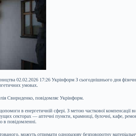
мництва 02.02.2026 17:26 Укрінформ З сьогоднішнього дня фізичн
ергетичних умовах.
Юлія Свириденко, повідомляє Укрінформ.
помоги в енергетичній сфері. З метою часткової компенсації ви
ачущих секторах — аптечні пункти, крамниці, булочні, кафе, ремо
о в повідомленні.
ваного, можуть отримати одноразову безповоротну матеріальну д