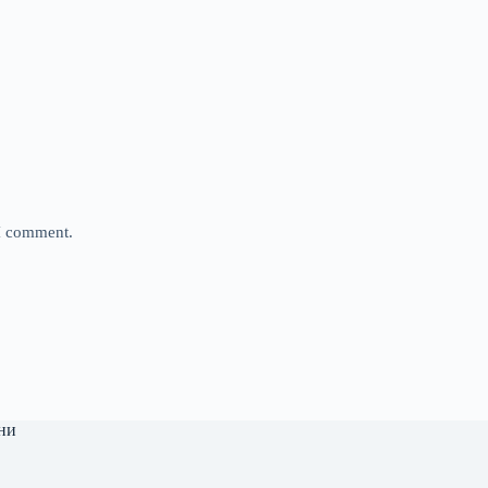
 I comment.
ни