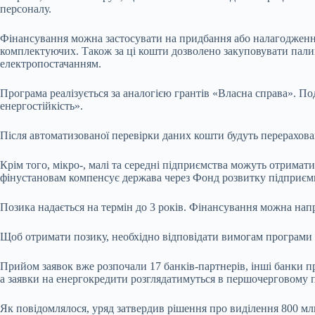
персоналу.
Фінансування можна застосувати на придбання або налагодження 
комплектуючих. Також за ці кошти дозволено закуповувати палив
електропостачанням.
Програма реалізується за аналогією грантів «Власна справа». П
енергостійкість».
Після автоматизованої перевірки даних кошти будуть перерахова
Крім того, мікро-, малі та середні підприємства можуть отрима
фінустановам компенсує держава через Фонд розвитку підприєм
Позика надається на термін до 3 років. Фінансування можна напра
Щоб отримати позику, необхідно відповідати вимогам програми 
Прийом заявок вже розпочали 17 банків-партнерів, інші банки п
а заявки на енергокредити розглядатимуться в першочерговому 
Як повідомлялося, уряд затвердив рішення про виділення 800 