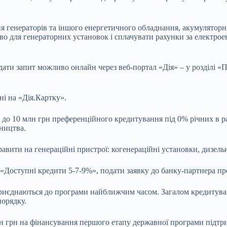
генераторів та іншого енергетичного обладнання, акумуляторних
о для генераторних установок і сплачувати рахунки за електроен
одати запит можливо онлайн через веб-портал «Дія» – у розділі 
ні на «Дія.Картку».
ти до 10 млн грн преференційного кредитування під 0% річних в
ництва.
вити на генераційні пристрої: когенераційні установки, дизельні
«Доступні кредити 5-7-9%», подати заявку до банку-партнера пр
риєднаються до програми найближчим часом. Загалом кредитуванн
порядку.
млн грн на фінансування першого етапу державної програми під