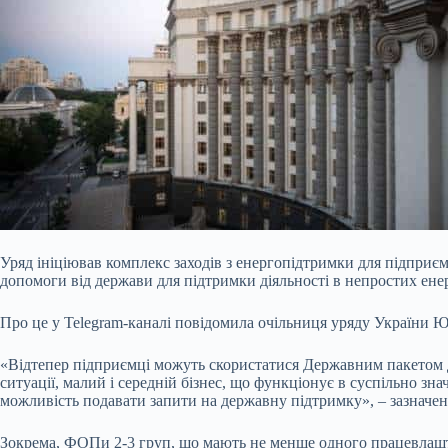
Уряд ініціював комплекс заходів з енергопідтримки для підприє
допомоги від держави для підтримки діяльності в непростих ен
Про це у Telegram-каналі повідомила очільниця уряду України 
«Відтепер підприємці можуть скористатися Державним пакетом до
ситуації, малий і середній бізнес, що функціонує в суспільно зн
можливість подавати запити на державну підтримку», – зазначен
Зокрема, ФОПи 2-3 груп, що мають не менше одного працевлашто