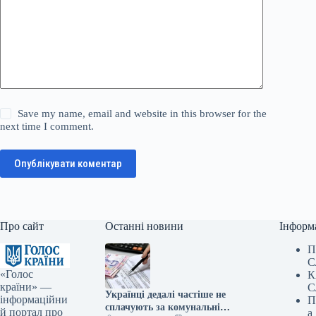
Save my name, email and website in this browser for the
next time I comment.
Опублікувати коментар
Про сайт
Останні новини
Інформ
П
С
«Голос
К
країни» —
С
Українці дедалі частіше не
інформаційни
П
сплачують за комунальні
й портал про
а