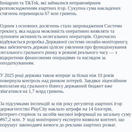
Instagram та TikTok, які займалися неправомірним
розповсюдженням азартних ігор. Сукупна сума накладених
стягнень перевищила 67 млн гривень.
Одним з основних досягнень стало запровадження Системи
трекінгу, яка надала можливість оперативно виявляти та
зупиняти активність нелегальних операторів. Одночасно
відбувається розробка Державної системи онлайн-моніторингу,
яка забезпечить державі цілісне уявлення про функціонування
легального грального ринку в режимі реального часу — з
відкритими фінансовими операціями та наглядом за
оподаткуванням.
У 2025 році держава також вперше за більш ніж 10 років
повернула контроль над ринком лотерей. Завдяки ліцензійним
виплатам від грального бізнесу державний бюджет вже
збагатився на 1,7 млрд гривень.
За підсумками інспекцій за пів року регулятор азартних ігор
держагентство PlayCity наклало штрафи на 14 блогерів,
інтернет-сторінок та засобів масової інформації на загальну суму
₴67,2 млн. У ході моніторингу експерти виявили контент, що
порушує законодавчі вимоги до реклами азартних розваг.