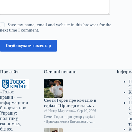
Save my name, email and website in this browser for the
next time I comment.
Опублікувати коментар
Про сайт
Останні новини
Інформ
П
С
«Голос
К
країни» —
С
Семен Горов про комедію в
інформаційни
П
серіалі “Пригоди козака
й портал про
а
Виговського”, інтелектуальну
Назар Марченко
Сер 10, 2026
Україну:
к
ВІА Гру та подальшу кар’єру
Семен Горов – про гумор у серіалі
політику,
н
Jerry Heil
«Пригоди козака Виговського»,
економіку,
ті
розумну «ВІА Гру» і майбутнє Jerry
бізнес,
К
Heil Фото: 2+2 Підпишіться…