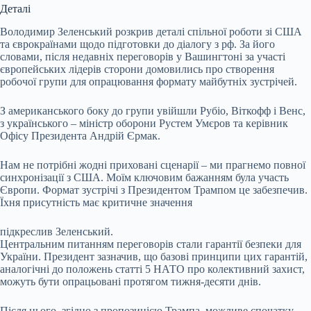
Деталі
Володимир Зеленський розкрив деталі спільної роботи зі США
та єврокраїнами щодо підготовки до діалогу з рф. За його
словами, після недавніх переговорів у Вашингтоні за участі
європейських лідерів сторони домовились про створення
робочої групи для опрацювання формату майбутніх зустрічей.
З американського боку до групи увійшли Рубіо, Віткофф і Венс,
з українського – міністр оборони Рустем Умєров та керівник
Офісу Президента Андрій Єрмак.
Нам не потрібні жодні приховані сценарії – ми прагнемо повної
синхронізації з США. Моїм ключовим бажанням була участь
Європи. Формат зустрічі з Президентом Трампом це забезпечив.
Їхня присутність має критичне значення
підкреслив Зеленський.
Центральним питанням переговорів стали гарантії безпеки для
України. Президент зазначив, що базові принципи цих гарантій,
аналогічні до положень статті 5 НАТО про колективний захист,
можуть бути опрацьовані протягом тижня-десяти днів.
Після цього, згідно з пропозицією Трампа, можливе спочатку