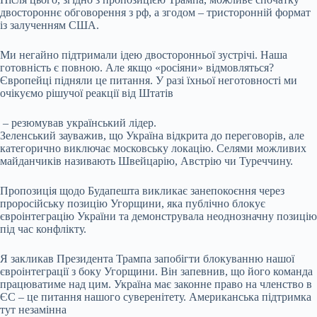
двостороннє обговорення з рф, а згодом – тристоронній формат
із залученням США.
Ми негайно підтримали ідею двосторонньої зустрічі. Наша
готовність є повною. Але якщо «росіяни» відмовляться?
Європейці підняли це питання. У разі їхньої неготовності ми
очікуємо рішучої реакції від Штатів
– резюмував український лідер.
Зеленський зауважив, що Україна відкрита до переговорів, але
категорично виключає московську локацію. Селями можливих
майданчиків називають Швейцарію, Австрію чи Туреччину.
Пропозиція щодо Будапешта викликає занепокоєння через
проросійську позицію Угорщини, яка публічно блокує
євроінтеграцію України та демонструвала неоднозначну позицію
під час конфлікту.
Я закликав Президента Трампа запобігти блокуванню нашої
євроінтеграції з боку Угорщини. Він запевнив, що його команда
працюватиме над цим. Україна має законне право на членство в
ЄС – це питання нашого суверенітету. Американська підтримка
тут незамінна