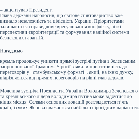
– акцентував Президент.
Глава держави наголосив, що світове співтовариство вже
визнало незалежність та цілісність України. Пріоритетами
залишаються справедливе врегулювання конфлікту, чіткі
перспективи євроінтеграції та формування надійної системи
безпекових гарантій.
Нагадаємо
кремль продовжує уникати прямої зустрічі путіна з Зеленським,
запропонованої Трампом. У росії заявили про готовність до
переговорів у «стамбульському форматі», який, на їхню думку,
відрізняється від прямих переговорів на рівні глав держав.
Можлива зустріча Президента України Володимира Зеленського
та кремлівського лідера володимира путіна може відбутися до
кінця місяця. Селями основних локацій розглядаються п’ять
країн, із яких Женева вважається найбільш вірогідним варіантом.