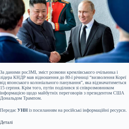
За даними росЗМІ, зміст розмови кремлівського очільника і
лідера КНДР мав відношення до 80-ї річниці “визволення Кореї
від японського колоніального панування”, яка відзначатиметься
15 серпня. Крім того, путін поділився зі співрозмовником
інформацією щодо майбутніх переговорів з президентом США
Дональдом Трампом.
Передає
УНН
із посиланням на російські інформаційні ресурси.
Деталі