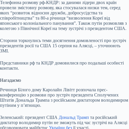
Телефонна розмову рф-КНДР: за даними лідери двох країн
провели змістовну розмову, яка стосувалася низки тем, серед
яких “розвиток відносин дружби, добросусідства та
співробітництва” та 80-а річниця “визволення Кореї від
японського колоніального панування”. Також путін розмовляв з
колегою з Північної Кореї на тему зустрічі з президентом США.
Сторони торкнулись теми досягнення домовленості про зустріч
президентів росії та США 15 серпня на Алясці, – уточнюють
ЗМІ.
Представники рф та КНДР домовилися про подальші особисті
контакти.
Нагадаємо
Речниця Білого дому Каролайн Лівітт розпочала прес-
конференцію з розмови про зустріч президента Сполучених
Штатів Дональда Трампа з російським диктатором володимиром
путіним у п’ятницю.
Зеленський: президент США
Дональд Трамп
та російський
диктатор володимир путін не зможуть під час зустрічі на Алясці
обговорювати майбутнє
України без
її участі.