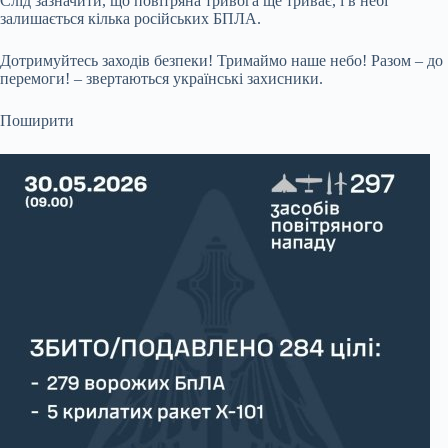
Слід зазначити, що повітряна тривога ще триває, і в небі
залишається кілька російських БПЛА.
Дотримуйтесь заходів безпеки! Тримаймо наше небо! Разом – до
перемоги! – звертаються українські захисники.
Поширити