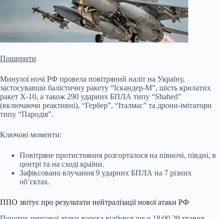
Поширити
Минулої ночі РФ провела повітряний наліт на Україну,
застосувавши балістичну ракету “Іскандер-М”, шість крилатих
ракет Х-10, а також 290 ударних БПЛА типу “Shahed”
(включаючи реактивні), “Гербер”, “Італмас” та дрони-імітатори
типу “Пародія”.
Ключові моменти:
Повітряне протистояння розгорталося на півночі, півдні, в
центрі та на сході країни.
Зафіксовано влучання 9 ударних БПЛА на 7 різних
об’єктах.
ППО звітує про результати нейтралізації нової атаки РФ
Початок чергової
атаки ворога відбувся ще о 18:00 29 травня.