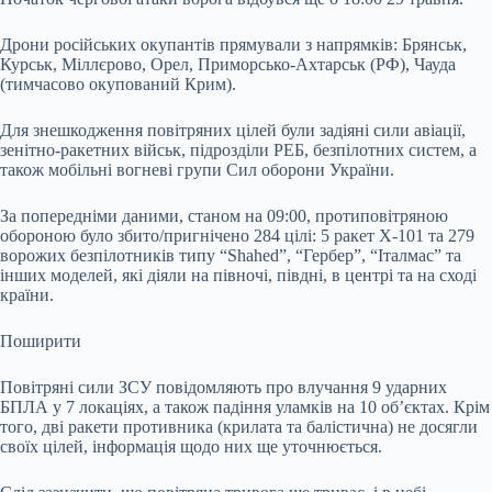
Дрони російських окупантів прямували з напрямків: Брянськ,
Курськ, Міллєрово, Орел, Приморсько-Ахтарськ (РФ), Чауда
(тимчасово окупований Крим).
Для знешкодження повітряних цілей були задіяні сили авіації,
зенітно-ракетних військ, підрозділи РЕБ, безпілотних систем, а
також мобільні вогневі групи Сил оборони України.
За попередніми даними, станом на 09:00, протиповітряною
обороною було збито/пригнічено 284 цілі: 5 ракет Х-101 та 279
ворожих безпілотників типу “Shahed”, “Гербер”, “Італмас” та
інших моделей, які діяли на півночі, півдні, в центрі та на сході
країни.
Поширити
Повітряні сили ЗСУ повідомляють про влучання 9 ударних
БПЛА у 7 локаціях, а також падіння уламків на 10 об’єктах. Крім
того, дві ракети противника (крилата та балістична) не досягли
своїх цілей, інформація щодо них ще уточнюється.