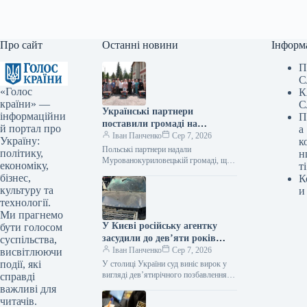
Про сайт
Останні новини
Інформ
П
С
«Голос
К
країни» —
С
Українські партнери
інформаційни
П
поставили громаді на
й портал про
а
Вінниччині ще 16
Іван Панченко
Сер 7, 2026
Україну:
к
електрогенераторів.
Польські партнери надали
політику,
н
Мурованокуриловецькій громаді, що
економіку,
ті
на Вінниччині, 16 генераторів для
бізнес,
К
забезпечення безперебійного
культуру та
и
функціонування навчальних та
технології.
медичних закладів у випадку…
Ми прагнемо
У Києві російську агентку
бути голосом
засудили до дев’яти років
суспільства,
ув’язнення за встановлення
Іван Панченко
Сер 7, 2026
висвітлюючи
вибухівки в автомобілі
події, які
У столиці України суд виніс вирок у
військового.
вигляді дев’ятирічного позбавлення
справді
волі з конфіскацією майна 24-річній
важливі для
громадянці, яка за завданням
читачів.