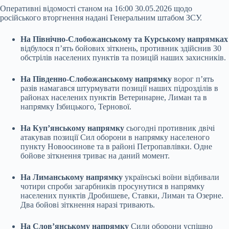
Оперативні відомості станом на 16:00 30.05.2026 щодо
російського вторгнення надані Генеральним штабом ЗСУ.
На Північно-Слобожанському та Курському напрямках
відбулося п’ять бойових зіткнень, противник здійснив 30
обстрілів населених пунктів та позицій наших захисників.
На Південно-Слобожанському напрямку
ворог п’ять
разів намагався штурмувати позиції наших підрозділів в
районах населених пунктів Ветеринарне, Лиман та в
напрямку Ізбицького, Тернової.
На Куп’янському напрямку
сьогодні противник двічі
атакував позиції Сил оборони в напрямку населеного
пункту Новоосинове та в районі Петропавлівки. Одне
бойове зіткнення триває на даний момент.
На Лиманському напрямку
українські воїни відбивали
чотири спроби загарбників просунутися в напрямку
населених пунктів Дробишеве, Ставки, Лиман та Озерне.
Два бойові зіткнення наразі тривають.
На Слов’янському напрямку
Сили оборони успішно