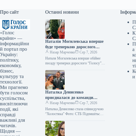
Про сайт
Останні новини
Інформ
П
С
«Голос
К
країни» —
С
Наталія Могилевська вперше
інформаційни
П
буде тренеркою дорослого
й портал про
а
“Голосу”
Назар Марченко
Сер 7, 2026
Україну:
к
Наталя Могилевська вперше обійме
політику,
н
посаду тренерки дорослого “Голосу”
економіку,
ті
Фото: пресслужба Підпишіться на нас
бізнес,
К
у Google зараз Услід за Тіною
культуру та
и
Кароль…
технології.
Ми прагнемо
Наталка Денисенко
бути голосом
приєдналася до команди
суспільства,
ведучих “Холостяка”
Назар Марченко
Сер 7, 2026
висвітлюючи
події, які
Наталка Денисенко стала співведучою
“Холостяка” Фото: СТБ Підпишіться
справді
на нас в Google додати зараз Акторка
важливі для
Наталка Денисенко вдруге обійняла
читачів.
посаду…
Щодня —