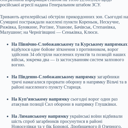
російської агресії надана Генеральним
штабом ЗСУ.
Тривають артилерійські обстріли прикордонних зон. Сьогодні на
Сумщині постраждали населені пункти Кореньок, Нескучне,
Рижівка, Бунякине, Рогізне, Уланове, Бачівськ, Степанівка,
Малушине; на Чернігівщині — Сеньківка, Клюси.
На Північно-Слобожанському та Курському напрямках
відбулося одне бойове зіткнення з противником, ворог
здійснив 34 обстріли населених пунктів та позицій наших
військ, зокрема два — із застосуванням систем залпового
вогню.
На Південно-Слобожанському напрямку
загарбники
тричі намагалися прорвати оборону в напрямку Вільчі та в
районі населеного пункту Стариця.
На Куп’янському напрямку
сьогодні ворог один раз
атакував позиції Сил оборони в напрямку Глушківки.
На Лиманському напрямку
українські воїни відбивали
шість спроб загарбників просунутися в районі
Новоселівки та у бік Борової, Дробишевого й Озерного.