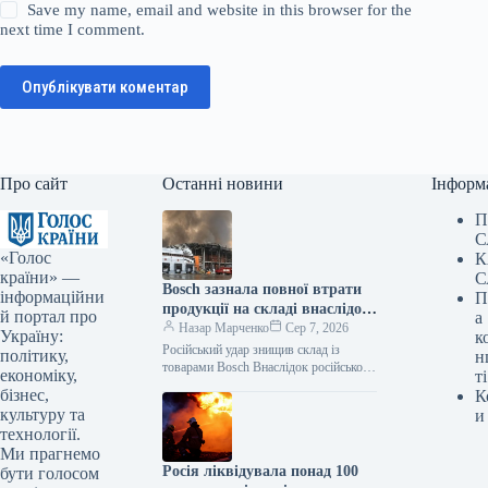
Save my name, email and website in this browser for the
next time I comment.
Опублікувати коментар
Про сайт
Останні новини
Інформ
П
С
«Голос
К
країни» —
С
Bosch зазнала повної втрати
інформаційни
П
продукції на складі внаслідок
й портал про
а
російського нападу
Назар Марченко
Сер 7, 2026
Україну:
к
Російський удар знищив склад із
політику,
н
товарами Bosch Внаслідок російської
економіку,
ті
атаки зруйновано склад логістичного
бізнес,
К
партнера Bosch, де зберігалася
культуру та
и
продукція. Як повідомляє Delo.ua,
технології.
Ми прагнемо
Росія ліквідувала понад 100
бути голосом