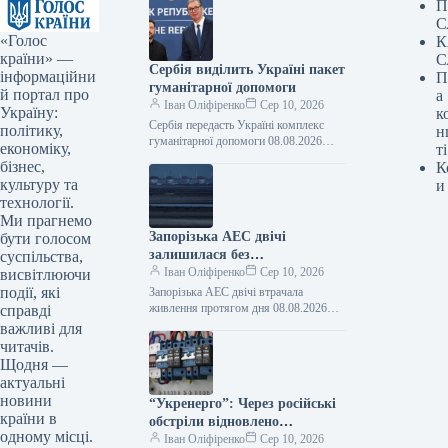
П
С
«Голос
К
країни» —
С
Сербія виділить Україні пакет
інформаційни
П
гуманітарної допомоги
й портал про
а
Іван Оліфіренко
Сер 10, 2026
Україну:
к
Сербія передасть Україні комплекс
політику,
н
гуманітарної допомоги 08.08.2026
економіку,
ті
13:50 Укрінформ Сербія надасть
бізнес,
К
Україні комплекс гуманітарної
культуру та
и
допомоги, що охоплюватиме
технології.
підтримку в галузях…
Ми прагнемо
Запорізька АЕС двічі
бути голосом
залишилася без
суспільства,
електропостачання протягом
Іван Оліфіренко
Сер 10, 2026
висвітлюючи
дня.
події, які
Запорізька АЕС двічі втрачала
живлення протягом дня 08.08.2026
справді
23:36 Укрінформ Протягом суботи, 8
важливі для
серпня, тимчасово окупована
читачів.
росіянами Запорізька атомна
Щодня —
електростанція…
актуальні
новини
“Укренерго”: Через російські
країни в
обстріли відновлено
одному місці.
електропостачання в
Іван Оліфіренко
Сер 10, 2026