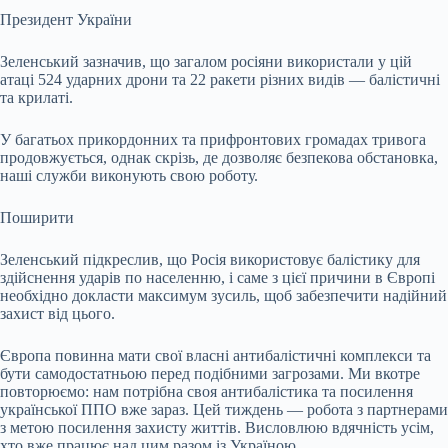
Президент України
Зеленський зазначив, що загалом росіяни використали у цій
атаці 524 ударних дрони та 22 ракети різних видів — балістичні
та крилаті.
У багатьох прикордонних та прифронтових громадах тривога
продовжується, однак скрізь, де дозволяє безпекова обстановка,
наші служби виконують свою роботу.
Поширити
Зеленський підкреслив, що Росія використовує балістику для
здійснення ударів по населенню, і саме з цієї причини в Європі
необхідно докласти максимум зусиль, щоб забезпечити надійний
захист від цього.
Європа повинна мати свої власні антибалістичні комплекси та
бути самодостатньою перед подібними загрозами. Ми вкотре
повторюємо: нам потрібна своя антибалістика та посилення
української ППО вже зараз. Цей тиждень — робота з партнерами
з метою посилення захисту життів. Висловлюю вдячність усім,
хто вже працює над цим разом із Україною.