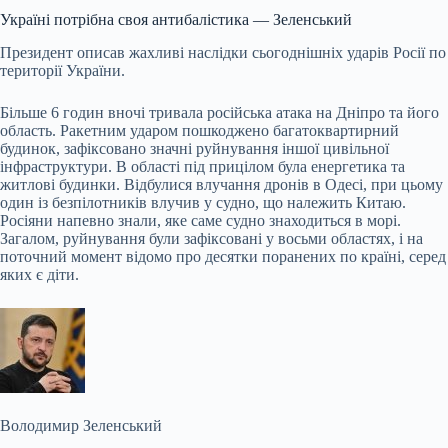
Україні потрібна своя антибалістика — Зеленський
Президент описав жахливі наслідки сьогоднішніх ударів Росії по
території України.
Більше 6 годин вночі тривала російська атака на Дніпро та його
область. Ракетним ударом пошкоджено багатоквартирний
будинок, зафіксовано значні руйнування іншої цивільної
інфраструктури. В області під прицілом була енергетика та
житлові будинки. Відбулися влучання дронів в Одесі, при цьому
один із безпілотників влучив у судно, що належить Китаю.
Росіяни напевно знали, яке саме судно знаходиться в морі.
Загалом, руйнування були зафіксовані у восьми областях, і на
поточний момент відомо про десятки поранених по країні, серед
яких є діти.
Володимир Зеленський