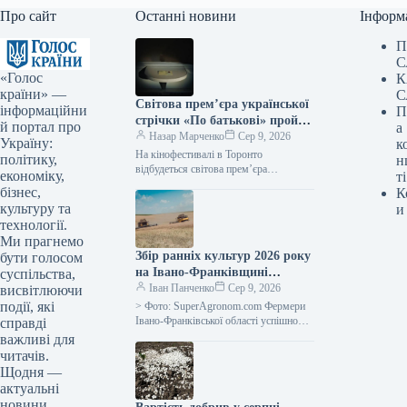
Про сайт
Останні новини
Інформ
П
С
«Голос
К
країни» —
С
Світова прем’єра української
інформаційни
П
стрічки «По батькові» пройде
й портал про
а
на кінофестивалі в Торонто.
Назар Марченко
Сер 9, 2026
Україну:
к
На кінофестивалі в Торонто
політику,
н
відбудеться світова прем’єра
економіку,
ті
українського фільму «По батькові»
бізнес,
К
09.08.2026 09:28 Укрінформ На 51-му
культуру та
и
міжнародному кінофестивалі у
технології.
Торонто…
Ми прагнемо
Збір ранніх культур 2026 року
бути голосом
на Івано-Франківщині
суспільства,
закінчено, середня
Іван Панченко
Сер 9, 2026
висвітлюючи
врожайність зернових – 5,64
події, які
> Фото: SuperAgronom.com Фермери
тонни з гектара, повідомляє
Івано-Франківської області успішно
справді
завершили збір ранніх зернових та
SuperAgronom.com
важливі для
зернобобових культур. Згідно з
читачів.
оперативними відомостями від
Щодня —
департаменту…
актуальні
новини