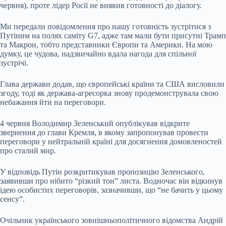
червня), проте лідер Росії не виявив готовності до діалогу.
Ми передали повідомлення про нашу готовність зустрітися з
Путіним на полях саміту G7, адже там мали бути присутні Трамп
та Макрон, тобто представники Європи та Америки. На мою
думку, це чудова, надзвичайно вдала нагода для спільної
зустрічі.
Глава держави додав, що європейські країни та США висловили
згоду, тоді як держава-агресорка знову продемонструвала свою
небажання йти на переговори.
4 червня Володимир Зеленський опублікував відкрите
звернення до глави Кремля, в якому запропонував провести
переговори у нейтральній країні для досягнення домовленостей
про сталий мир.
У відповідь Путін розкритикував пропозицію Зеленського,
заявивши про нібито “різкий тон” листа. Водночас він відкинув
ідею особистих переговорів, зазначивши, що “не бачить у цьому
сенсу”.
Очільник українського зовнішньополітичного відомства Андрій