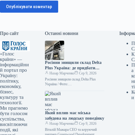
Опублікувати коментар
Про сайт
Останні новини
Інформ
П
С
«Голос
К
країни» —
С
Росіяни знищили склад Delta
інформаційни
П
Plus Україна: де придбати
й портал про
а
товари — ФОТО
Назар Марченко
Сер 9, 2026
Україну:
к
Росіяни знищили склад Delta Plus
політику,
н
Україна / Фото:
економіку,
ті
facebook.com/deltaplus.ukraine
бізнес,
К
Унаслідок обстрілу з боку Росії 5
культуру та
и
серпня повністю зруйновано офіс та…
технології.
Ми прагнемо
Який вплив має міська
бути голосом
забудова на людську поведінку
суспільства,
Назар Марченко
Сер 9, 2026
висвітлюючи
події, які
Віталій Мажара CEO та керуючий
партнер Greenwood Development