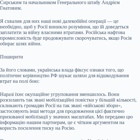
Сирським та начальником Генерального штабу Андрієм
Гнатовим.
Я схвалив для них наші нові далекобійні операції — це
необхідно, щоб у Росії виникло розуміння, що їй доведеться
заплатити за війну власними втратами. Російська нафтова
промисловість буде продовжувати скорочуватись, якщо Росія
обирає шлях війни.
Поширити
За його словами, українська влада фіксує ознаки того, що
політичне керівництво РФ шукає шляхи для відшкодування
втрат на полі бою:
Наразі їхнє окупаційне угруповання зменшилось. Вони
розсилають так звані мобілізаційні повістки у більшій кількості,
скликають громадян Росії на так звані «військові збори»,
застосовують інші методи для продовження цієї фактично
прихованої мобілізації у значних масштабах. Ми передамо цю
інформацію нашим партнерам, це є чітким аргументом на
користь посилення тиску на Росію.