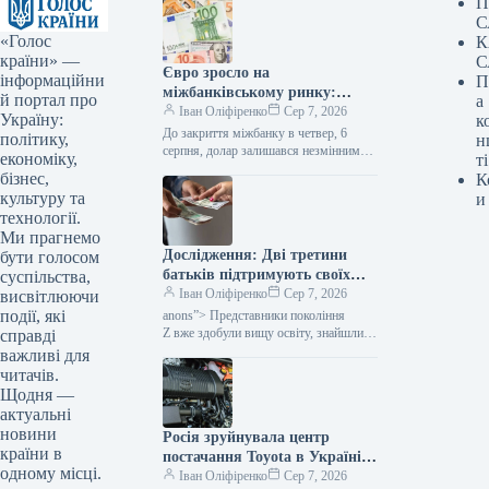
П
С
«Голос
К
країни» —
С
Євро зросло на
інформаційни
П
міжбанківському ринку:
й портал про
а
вартість валют на вечір –
Іван Оліфіренко
Сер 7, 2026
Україну:
к
Мінфін
До закриття міжбанку в четвер, 6
політику,
н
серпня, долар залишався незмінним
економіку,
ті
в покупці та піднявся на 1 копійку
бізнес,
К
в продажу, євро подорожчало на 1
культуру та
и
копійку в покупці та на 2 копійки…
технології.
Ми прагнемо
Дослідження: Дві третини
бути голосом
батьків підтримують своїх
суспільства,
дорослих дітей з покоління Z
Іван Оліфіренко
Сер 7, 2026
висвітлюючи
фінансово.
події, які
anons”> Представники покоління
Z вже здобули вищу освіту, знайшли
справді
своє перше професійне заняття або
важливі для
активно займаються пошуком, проте
читачів.
це не забезпечує їм фінансової
Щодня —
самостійності.…
актуальні
новини
Росія зруйнувала центр
країни в
постачання Toyota в Україні:
одному місці.
можуть бути перебої з
Іван Оліфіренко
Сер 7, 2026