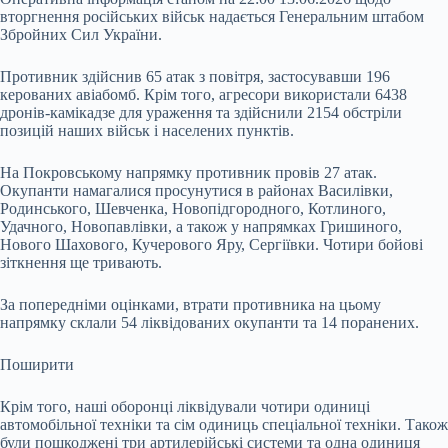
вторгнення російських військ надається Генеральним штабом
Збройних Сил України.
Противник здійснив 65 атак з повітря, застосувавши 196
керованих авіабомб. Крім того, агресори використали 6438
дронів-камікадзе для ураження та здійснили 2154 обстріли
позицій наших військ і населених пунктів.
На Покровському напрямку противник провів 27 атак.
Окупанти намагалися просунутися в районах Василівки,
Родинського, Шевченка, Новопідгородного, Котлиного,
Удачного, Новопавлівки, а також у напрямках Гришиного,
Нового Шахового, Кучерового Яру, Сергіївки. Чотири бойові
зіткнення ще тривають.
За попередніми оцінками, втрати противника на цьому
напрямку склали 54 ліквідованих окупанти та 14 поранених.
Поширити
Крім того, наші оборонці ліквідували чотири одиниці
автомобільної техніки та сім одиниць спеціальної техніки. Також
були пошкоджені три артилерійські системи та одна одиниця