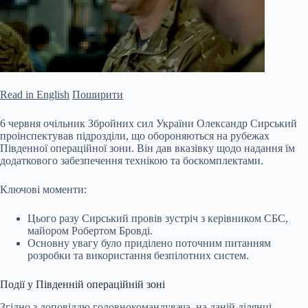
Read in English
Поширити
6 червня очільник Збройних сил України Олександр Сирський
проінспектував підрозділи, що обороняються на рубежах
Південної операційної зони. Він дав вказівку щодо надання їм
додаткового забезпечення технікою та боєкомплектами.
Ключові моменти:
Цього разу Сирський провів зустріч з керівником СБС,
майором Робертом Бровді.
Основну увагу було приділено поточним питанням
розробки та використання безпілотних систем.
Події у Південній операційній зоні
Згідно
з доповіддю головнокомандувача, на даній ділянці