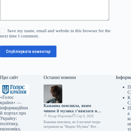
Save my name, email and website in this browser for the
next time I comment.
Опублікувати коментар
Про сайт
Останні новини
Інформ
П
С
«Голос
К
країни» —
С
Кажанна пояснила, яким
інформаційни
П
чином її музика з’явилася на
й портал про
а
“Яндекс Музика”
Назар Марченко
Сер 6, 2026
Україну:
к
Кажанна пояснила, як її музичні твори
політику,
н
потрапили на “Яндекс Музика” Фото:
економіку,
ті