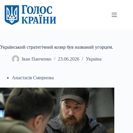
Перейти
до
вмісту
Український стратегічний козир був названий угорцем.
Іван Панченко
23.06.2026
Україна
Анастасія Смирнова