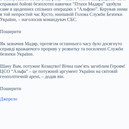
справжні бойові безпілотні навички “Птахи Мадяра” здобули
саме в щоденних спільних операціях з “Альфою”. Керував ними
в той непростий час Кусто, нинішній Голова Служби Безпеки
України, – наголосив командувач СБС.
Поширити
Як зазначив Мадяр, протягом останнього часу було досягнуто
справді вражаючого прориву у розвитку та посиленні Служби
безпеки України.
Шану Вам, потужне Козацтво! Вічна пам’ять загиблим Героям!
ЦСО “Альфа” – це потужний аргумент України на світовій
геополітичній арені, – додав він.
Поширити
Джерело