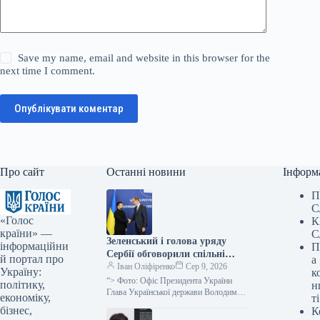
Save my name, email and website in this browser for the
next time I comment.
Опублікувати коментар
Про сайт
Останні новини
Інформ
П
С
«Голос
К
країни» —
С
Зеленський і голова уряду
інформаційни
П
Сербії обговорили спільні
й портал про
а
економічні та логістичні
Іван Оліфіренко
Сер 9, 2026
Україну:
к
ініціативи
“> Фото: Офіс Президента України
політику,
н
Глава Української держави Володимир
економіку,
ті
Зеленський провів перемовини з
бізнес,
К
очільником уряду Сербії Джуро