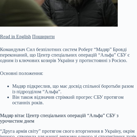
Read in English
Поширити
Командувач Сил безпілотних систем Роберт “Мадяр” Бровді
переконаний, що Центр спеціальних операцій “Альфа” СБУ є
одним із ключових козирів України у протистоянні з Росією.
Основні положення:
Мадяр підкреслив, що має досвід спільної боротьби разом
із підрозділом “Альфа”.
Він також відзначив стрімкий прогрес СБУ протягом
останніх років.
Мадяр вітає Центр спеціальних операцій “Альфа” СБУ з
урочистим днем
“Друга армія світу” протягом свого вторгнення в
Україну, окрім
іншого, створила для нашої держави одного зі стратегічних тузів