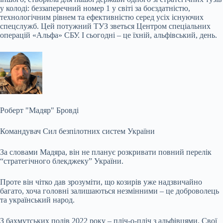
у колоді: беззаперечний номер 1 у світі за боєздатністю,
технологічним рівнем та ефективністю серед усіх існуючих
спецслужб. Цей потужний ТУЗ зветься Центром спеціальних
операцій «Альфа» СБУ. І сьогодні – це їхній, альфівський, день.
Роберт "Мадяр" Бровді
Командувач Сил безпілотних систем України
За словами Мадяра, він не планує розкривати повний перелік
“стратегічного блекджеку” України.
Проте він чітко дав зрозуміти, що козирів уже надзвичайно
багато, хоча головні залишаються незмінними – це доброволець
та український народ.
З бахмутських полів 2022 року – пліч-о-пліч з альфівцями. Свої