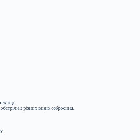
ехніці.
 обстріли з різних видів озброєння.
У.