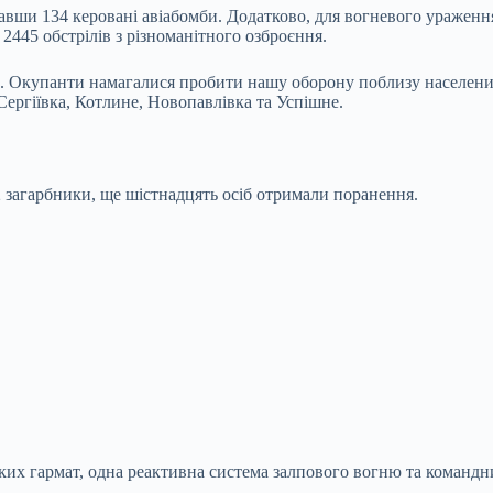
тавши 134 керовані авіабомби. Додатково, для вогневого уражен
2445 обстрілів з різноманітного озброєння.
. Окупанти намагалися пробити нашу оборону поблизу населених
ергіївка, Котлине, Новопавлівка та Успішне.
 загарбники, ще шістнадцять осіб отримали поранення.
ьких гармат, одна реактивна система залпового вогню та командн