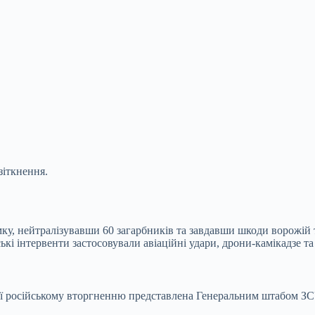
зіткнення.
мку, нейтралізувавши 60 загарбників та завдавши шкоди ворожій т
ські інтервенти застосовували авіаційні удари, дрони-камікадзе та
дії російському вторгненню представлена Генеральним штабом ЗС