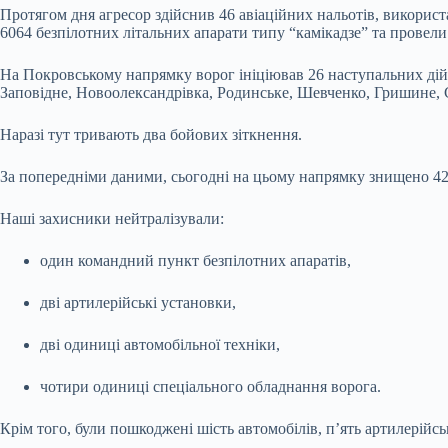
Протягом дня агресор здійснив 46 авіаційних нальотів, викорис
6064 безпілотних літальних апарати типу “камікадзе” та провели 
На Покровському напрямку ворог ініціював 26 наступальних дій
Заповідне, Новоолександрівка, Родинське, Шевченко, Гришине, С
Наразі тут тривають два бойових зіткнення.
За попередніми даними, сьогодні на цьому напрямку знищено 42
Наші захисники нейтралізували:
один командний пункт безпілотних апаратів,
дві артилерійські установки,
дві одиниці автомобільної техніки,
чотири одиниці спеціального обладнання ворога.
Крім того, були пошкоджені шість автомобілів, п’ять артилерійс