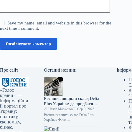
Save my name, email and website in this browser for the
next time I comment.
Опублікувати коментар
Про сайт
Останні новини
Інформ
П
С
«Голос
К
країни» —
С
Росіяни знищили склад Delta
інформаційни
П
Plus Україна: де придбати
й портал про
а
товари — ФОТО
Назар Марченко
Сер 9, 2026
Україну:
к
Росіяни знищили склад Delta Plus
політику,
н
Україна / Фото:
економіку,
ті
facebook.com/deltaplus.ukraine
бізнес,
К
Унаслідок обстрілу з боку Росії 5