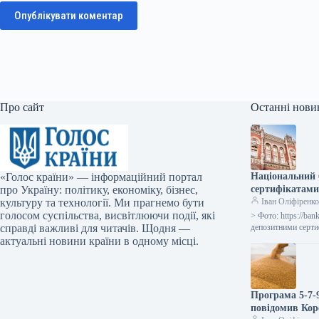
Опублікувати коментар
Про сайт
Останні нови
«Голос країни» — інформаційний портал
Національний 
про Україну: політику, економіку, бізнес,
сертифікатами 
культуру та технології. Ми прагнемо бути
Іван Оліфіренк
голосом суспільства, висвітлюючи події, які
> Фото: https://b
справді важливі для читачів. Щодня —
депозитними серти
актуальні новини країни в одному місці.
Програма 5-7-9
повідомив Кор