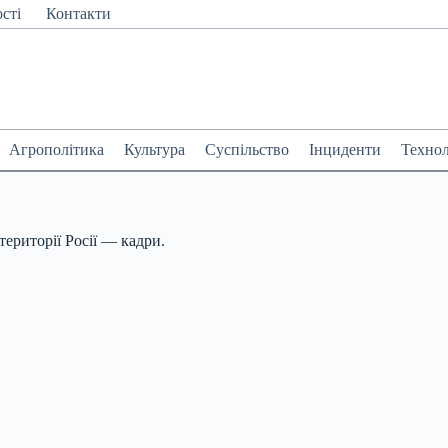
сті
Контакти
Агрополітика
Культура
Суспільство
Інциденти
Технол
території Росії — кадри.