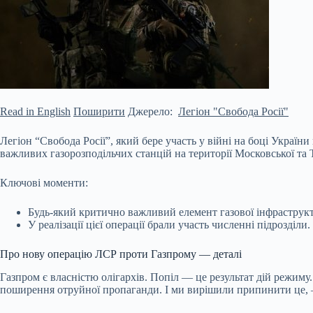
Read in English
Поширити
Джерело:
Легіон "Свобода Росії"
Легіон “Свобода Росії”, який бере участь у війні на боці Україн
важливих газорозподільчих станцій на території Московської та 
Ключові моменти:
Будь-який критично важливий елемент газової інфраструк
У реалізації цієї операції брали участь численні підрозділи.
Про нову операцію ЛСР проти Газпрому — деталі
Газпром є власністю олігархів. Попіл — це результат дій режиму.
поширення отруйної пропаганди. І ми вирішили припинити це, —