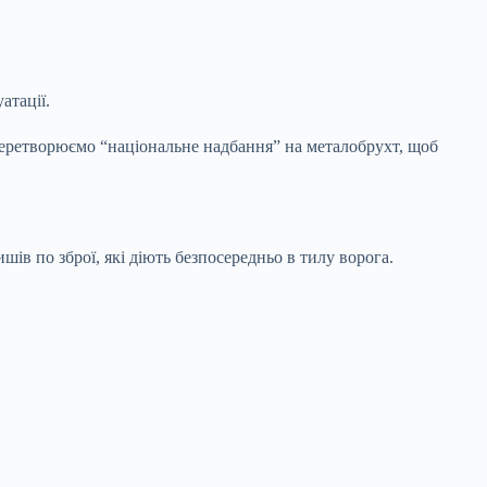
атації.
перетворюємо “національне надбання” на металобрухт, щоб
ів по зброї, які діють безпосередньо в тилу ворога.