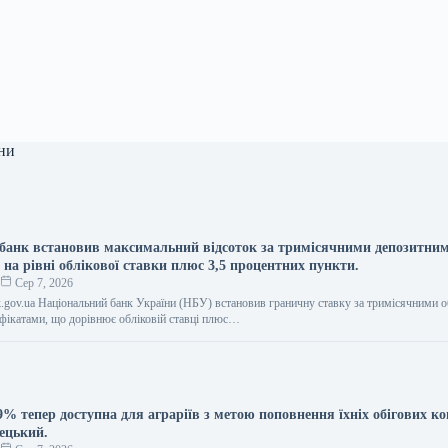
ни
банк встановив максимальний відсоток за тримісячними депозитни
на рівні облікової ставки плюс 3,5 процентних пункти.
о
Сер 7, 2026
ank.gov.ua Національний банк України (НБУ) встановив граничну ставку за тримісячними
фікатами, що дорівнює обліковій ставці плюс…
% тепер доступна для аграріїв з метою поповнення їхніх обігових ко
ецький.