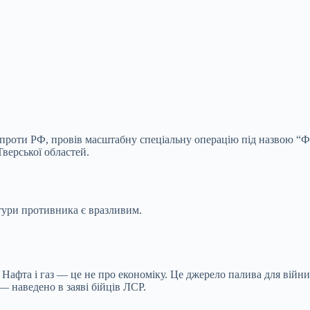
и проти РФ, провів масштабну спеціальну операцію під назвою “Фа
Тверської областей.
тури противника є вразливим.
 Нафта і газ — це не про економіку. Це джерело палива для війни
 наведено в заяві бійців ЛСР.