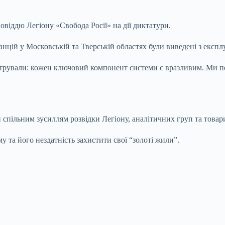
віддю Легіону «Свобода Росії» на дії диктатури.
нцій у Московській та Тверській областях були виведені з експлу
нстрували: кожен ключовий компонент системи є вразливим. Ми 
спільним зусиллям розвідки Легіону, аналітичних груп та товариш
та його нездатність захистити свої “золоті жили”.