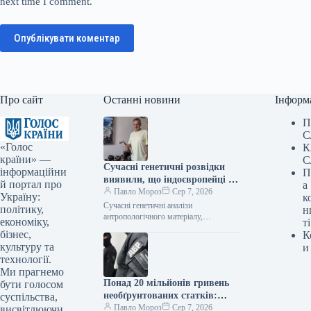
next time I comment.
Опублікувати коментар
Про сайт
Останні новини
Інформ
П
С
«Голос
К
країни» —
С
Сучасні генетичні розвідки
інформаційни
П
виявили, що індоєвропейці є
й портал про
а
пращурами українців –
Павло Мороз
Сер 7, 2026
Україну:
к
фахівець
Сучасні генетичні аналізи
політику,
н
антропологічного матеріалу,
економіку,
ті
витягнутого з розкопок давнього
бізнес,
К
поселення «Дикий Сад» у Миколаєві,
культуру та
и
підтвердили, що пращурами українців
технології.
були індоєвропейці.…
Ми прагнемо
Понад 20 мільйонів гривень
бути голосом
необґрунтованих статків:
суспільства,
ексначальнику управління
Павло Мороз
Сер 7, 2026
висвітлюючи