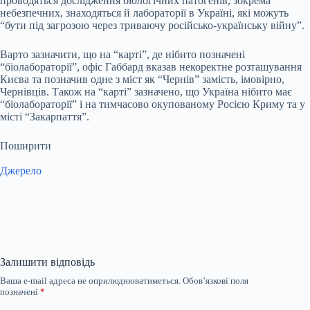
проводяться дослідження біологічних патогенів, зокрема
небезпечних, знаходяться й лабораторії в Україні, які можуть
“бути під загрозою через триваючу російсько-українську війну”.
Варто зазначити, що на “карті”, де нібито позначені
“біолабораторії”, офіс Габбард вказав некоректне розташування
Києва та позначив одне з міст як “Чернів” замість, імовірно,
Чернівців. Також на “карті” зазначено, що Україна нібито має
“біолабораторії” і на тимчасово окупованому Росією Криму та у
місті “Закарпаття”.
Поширити
Джерело
Залишити відповідь
Ваша e-mail адреса не оприлюднюватиметься.
Обов’язкові поля
позначені
*