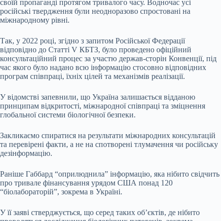
своїй пропаганді протягом тривалого часу. Водночас усі
російські твердження були неодноразово спростовані на
міжнародному рівні.
Так, у 2022 році, згідно з запитом Російської Федерації
відповідно до Статті V КБТЗ, було проведено офіційний
консультаційний процес за участю держав-сторін Конвенції, під
час якого було надано всю інформацію стосовно відповідних
програм співпраці, їхніх цілей та механізмів реалізації.
У відомстві запевнили, що Україна залишається відданою
принципам відкритості, міжнародної співпраці та зміцнення
глобальної системи біологічної безпеки.
Закликаємо спиратися на результати міжнародних консультацій
та перевірені факти, а не на спотворені тлумачення чи російську
дезінформацію.
Раніше Габбард “оприлюднила” інформацію, яка нібито свідчить
про тривале фінансування урядом США понад 120
“біолабораторій”, зокрема в Україні.
У її заяві стверджується, що серед таких об’єктів, де нібито