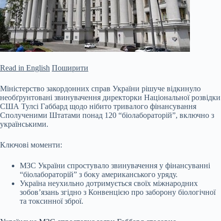
Read in English
Поширити
Міністерство закордонних справ України рішуче відкинуло
необґрунтовані звинувачення директорки Національної розвідки
США Тулсі Габбард щодо нібито тривалого фінансування
Сполученими Штатами понад 120 “біолабораторій”, включно з
українськими.
Ключові моменти:
МЗС України спростувало звинувачення у фінансуванні
“біолабораторій” з боку американського уряду.
Україна неухильно дотримується своїх міжнародних
зобов’язань згідно з Конвенцією про заборону
біологічної
та токсинної зброї.