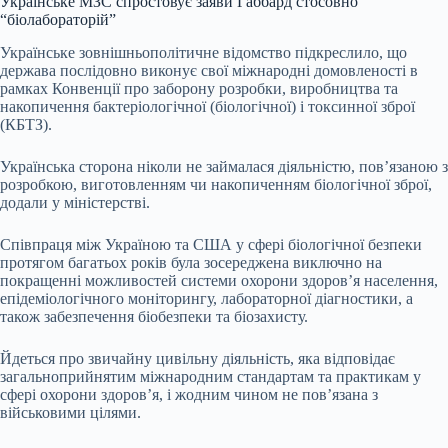
Українське МЗС спростовує заяви Габбард стосовно
“біолабораторій”
Українське зовнішньополітичне відомство підкреслило, що
держава послідовно виконує свої міжнародні домовленості в
рамках Конвенції про заборону розробки, виробництва та
накопичення бактеріологічної (біологічної) і токсинної зброї
(КБТЗ).
Українська сторона ніколи не займалася діяльністю, пов’язаною з
розробкою, виготовленням чи накопиченням біологічної зброї,
додали у міністерстві.
Співпраця між Україною та США у сфері біологічної безпеки
протягом багатьох років була зосереджена виключно на
покращенні можливостей системи охорони здоров’я населення,
епідеміологічного моніторингу, лабораторної діагностики, а
також забезпечення біобезпеки та біозахисту.
Йдеться про звичайну цивільну діяльність, яка відповідає
загальноприйнятим міжнародним стандартам та практикам у
сфері охорони здоров’я, і жодним чином не пов’язана з
військовими цілями.