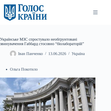
Перейти
до
вмісту
Українське МЗС спростувало необґрунтовані
звинувачення Габбард стосовно “біолабораторій”
Іван Панченко
13.06.2026
Україна
Ольга Покотило