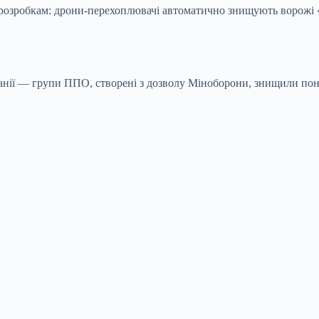
 розробкам: дрони-перехоплювачі автоматично знищують ворожі «
панії — групи ППО, створені з дозволу Міноборони, знищили пон