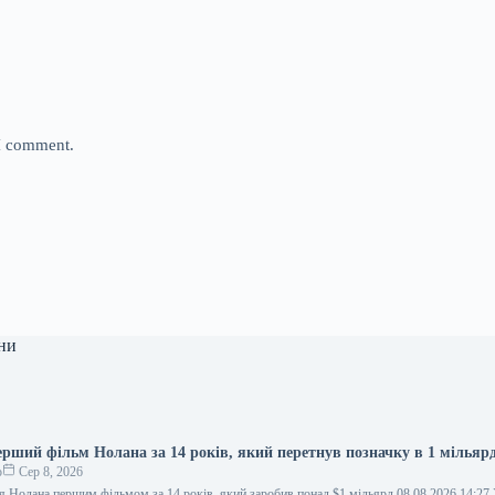
 I comment.
ни
ерший фільм Нолана за 14 років, який перетнув позначку в 1 мільярд
о
Сер 8, 2026
ля Нолана першим фільмом за 14 років, який заробив понад $1 мільярд 08.08.2026 14:2