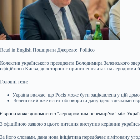
Read in English
Поширити
Джерело:
Politico
Колектив українського президента Володимира Зеленського звер
офіційного Києва, двостороннє припинення атак на аеродроми буд
Головні тези:
Україна вважає, що Росія може бути зацікавлена у цій домо
Зеленський вже встиг обговорити дану ідею з деякими єв
Європа може
допомогти з "аеродромним перемир’ям" між Украї
З офіційною заявою з цього питання виступив керівник українсь
За його словами, дана нова ініціатива передбачає лімітовану уго