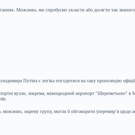
ганнях. Можливо, ми спробуємо укласти або досягти так званого
олодимира Путіна є логіка погодитися на таку пропозицію офіці
спортні вузли, зокрема, міжнародний аеропорт "Шереметьєво" в М
нів.
 можливо, окрему групу, могли б обговорити (перемир’я щодо а