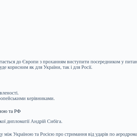
тається до Європи з проханням виступити посередником у питан
е корисним як для України, так і для Росії.
вленості.
ропейськими керівниками.
ною та РФ
кої дипломатії Андрій Сибіга.
ду між Україною та Росією про стримання від ударів по аеродрома