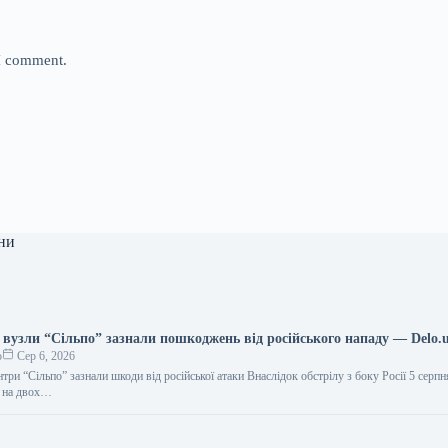
 I comment.
ни
 вузли “Сільпо” зазнали пошкоджень від російського нападу — Delo.
о
Сер 6, 2026
нтри “Сільпо” зазнали шкоди від російської атаки Внаслідок обстрілу з боку Росії 5 серпн
і на двох…