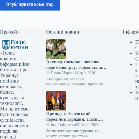
Опублікувати коментар
Про сайт
Останні новини
Інформ
П
С
«Голос
К
країни» —
С
Акушер-гінеколог пояснює
інформаційни
П
перименопаузу: гормональні
й портал про
а
зміни, гарячі хвилі та інші
Павло Мороз
Сер 9, 2026
Україну:
к
хвилювання жінок за 40.
Акушер-гінеколог – про
політику,
н
перименопаузу: гормони, “припливи”
економіку,
ті
та інші жіночі страхи у 40+ Фото:
бізнес,
К
magnific.com Підпишіться на нас в
культуру та
и
Google додати…
технології.
Ми прагнемо
Президент Зеленський
бути голосом
перелічив держави, здатні
суспільства,
надати підтримку у вигляді
Іван Оліфіренко
Сер 9, 2026
висвітлюючи
ракет-перехоплювачів.
події, які
Зеленський окреслив держави, які
можуть сприяти ракетами-
справді