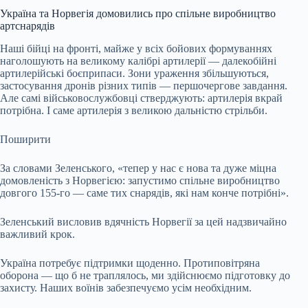
Україна та Норвегія домовились про спільне виробництво
артснарядів
Наші бійці на фронті, майже у всіх бойових формуваннях
наголошують на великому калібрі артилерії — далекобійні
артилерійські боєприпаси. Зони ураження збільшуються,
застосування дронів різних типів — першочергове завдання.
Але самі військовослужбовці стверджують: артилерія вкрай
потрібна. І саме артилерія з великою дальністю стрільби.
Поширити
За словами Зеленського, «тепер у нас є нова та дуже міцна
домовленість з Норвегією: запустимо спільне виробництво
довгого 155-го — саме тих снарядів, які нам конче потрібні».
Зеленський висловив вдячність Норвегії за цей надзвичайно
важливий крок.
Україна потребує підтримки щоденно. Протиповітряна
оборона — що б не траплялось, ми здійснюємо підготовку до
захисту. Наших воїнів забезпечуємо усім необхідним.