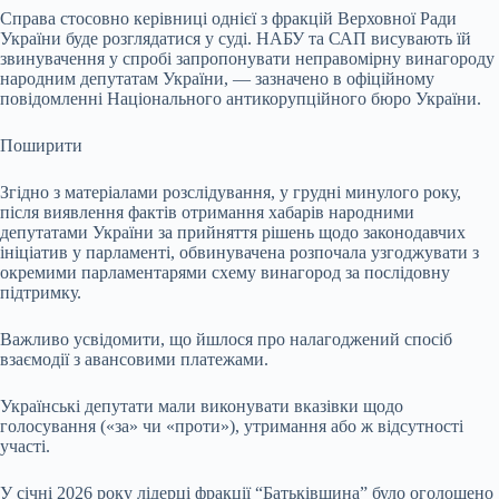
Справа стосовно керівниці однієї з фракцій Верховної Ради
України буде розглядатися у суді. НАБУ та САП висувають їй
звинувачення у спробі запропонувати неправомірну винагороду
народним депутатам України, — зазначено в офіційному
повідомленні Національного антикорупційного бюро України.
Поширити
Згідно з матеріалами розслідування, у грудні минулого року,
після виявлення фактів отримання хабарів народними
депутатами України за прийняття рішень щодо законодавчих
ініціатив у парламенті, обвинувачена розпочала узгоджувати з
окремими парламентарями схему винагород за послідовну
підтримку.
Важливо усвідомити, що йшлося про налагоджений спосіб
взаємодії з авансовими платежами.
Українські депутати мали виконувати вказівки щодо
голосування («за» чи «проти»), утримання або ж відсутності
участі.
У січні 2026 року лідерці фракції “Батьківщина” було оголошено