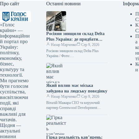
Про сайт
Останні новини
Інформ
П
С
«Голос
К
країни» —
С
Росіяни знищили склад Delta
інформаційни
П
Plus Україна: де придбати
й портал про
а
товари — ФОТО
Назар Марченко
Сер 9, 2026
Україну:
к
Росіяни знищили склад Delta Plus
політику,
н
Україна / Фото:
економіку,
ті
facebook.com/deltaplus.ukraine
бізнес,
К
Унаслідок обстрілу з боку Росії 5
культуру та
и
серпня повністю зруйновано офіс та…
технології.
Ми прагнемо
Який вплив має міська
бути голосом
забудова на людську поведінку
суспільства,
Назар Марченко
Сер 9, 2026
висвітлюючи
події, які
Віталій Мажара CEO та керуючий
партнер Greenwood Development
справді
Архітектурні рішення часто
важливі для
оцінюються за зовнішнім виглядом,
читачів.
плануванням, інноваційними
Щодня —
технологіями та
актуальні
новини
Гірка реальність кав’ярень: