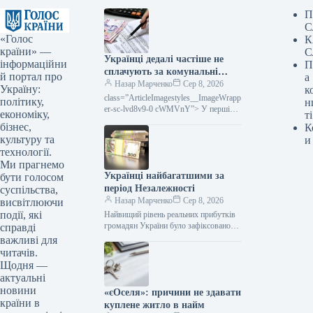
П
С
«Голос
К
країни» —
С
Українці дедалі частіше не
інформаційни
П
сплачують за комунальні
й портал про
а
послуги: які саме платежі
Назар Марченко
Сер 8, 2026
Україну:
к
накопичуються найчастіше
class=”ArticleImagestyles__ImageWrapp
політику,
н
er-sc-lvd8v9-0 cWMVnY”> У першій
економіку,
ті
половині 2026 року в Україні було
бізнес,
К
розпочато понад 108 тисяч нових
культуру та
и
виконавчих проваджень стосовно
технології.
несплачених рахунків…
Ми прагнемо
Українці найбагатшими за
бути голосом
період Незалежності
суспільства,
Назар Марченко
Сер 8, 2026
висвітлюючи
події, які
Найвищий рівень реальних прибутків
громадян України було зафіксовано
справді
наприкінці 2021 року, Зображення:
важливі для
magnificУкраїнці досягли свого
читачів.
найвищого рівня «багатства» не в…
Щодня —
актуальні
новини
«єОселя»: причини не здавати
країни в
куплене житло в найм