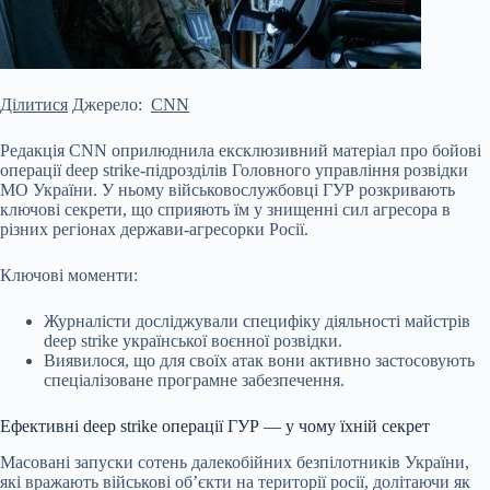
Ділитися
Джерело:
CNN
Редакція CNN оприлюднила ексклюзивний матеріал про бойові
операції deep strike-підрозділів Головного управління розвідки
МО України. У ньому військовослужбовці ГУР розкривають
ключові секрети, що сприяють їм у знищенні сил агресора в
різних регіонах держави-агресорки Росії.
Ключові моменти:
Журналісти досліджували специфіку діяльності майстрів
deep strike української воєнної розвідки.
Виявилося, що для своїх атак вони активно застосовують
спеціалізоване програмне
забезпечення.
Ефективні deep strike операції ГУР — у чому їхній секрет
Масовані запуски сотень далекобійних безпілотників України,
які вражають військові об’єкти на території росії, долітаючи як