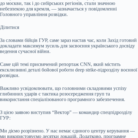
до москви, так і до сибірських регіонів, стали значною
небезпекою для кремля, — зазначається у повідомленні
Головного управління розвідки.
Ділитися
За словами бійців ГУР, саме зараз настав час, коли Захід готовий
докладати максимум зусиль для засвоєння українського досвіду
ведення сучасної війни.
Саме цій темі присвячений репортаж CNN, який містить
ексклюзивні деталі бойової роботи deep strike-підрозділу воєнної
розвідки.
Важливо усвідомлювати, що головними складовими успіху
глибинних ударів є тактика розосередження груп та
використання спеціалізованого програмного забезпечення.
З цією заявою виступив “Вектор” — командир спецпідрозділу
ГУР:
Ми діємо розрізнено. У нас немає єдиного центру керування —
ми використовуємо десятки локацій. Додатково, програмне