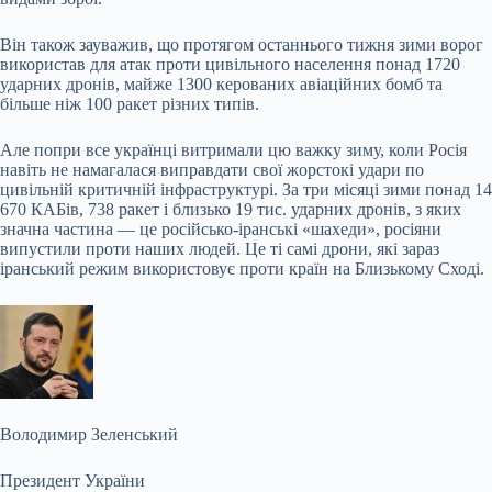
Він також зауважив, що протягом останнього тижня зими ворог
використав для атак проти цивільного населення понад 1720
ударних дронів, майже 1300 керованих авіаційних бомб та
більше ніж 100 ракет різних типів.
Але попри все українці витримали цю важку зиму, коли Росія
навіть не намагалася виправдати свої жорстокі удари по
цивільній критичній інфраструктурі. За три місяці зими понад 14
670 КАБів, 738 ракет і близько 19 тис. ударних дронів, з яких
значна частина — це російсько-іранські «шахеди», росіяни
випустили проти наших людей. Це ті самі дрони, які зараз
іранський режим використовує проти країн на Близькому Сході.
Володимир Зеленський
Президент України