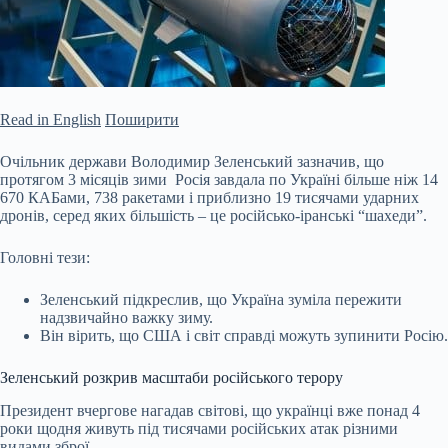
Read in English
Поширити
Очільник держави Володимир Зеленський зазначив, що
протягом 3 місяців зими Росія завдала по Україні більше ніж 14
670 КАБами, 738 ракетами і приблизно 19 тисячами ударних
дронів, серед яких більшість – це російсько-іранські “шахеди”.
Головні тези:
Зеленський підкреслив, що Україна зуміла пережити
надзвичайно важку зиму.
Він вірить, що США і світ справді можуть зупинити Росію.
Зеленський розкрив масштаби російського терору
Президент вчергове нагадав
світові, що українці вже понад 4
роки щодня живуть під тисячами російських атак різними
видами зброї.