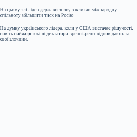
На цьому тлі лідер держави знову закликав міжнародну
спільноту збільшити тиск на Росію.
На думку українського лідера, коли у США вистачає рішучості,
навіть найжорстокіші диктатори врешті-решт відповідають за
свої злочини.