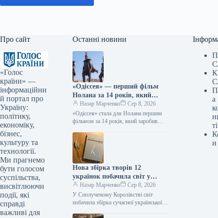
Про сайт
Останні новини
Інформ
П
С
«Голос
К
країни» —
С
«Одіссея» — перший фільм
інформаційни
П
Нолана за 14 років, який
й портал про
а
перетнув позначку в 1
Назар Марченко
Сер 8, 2026
Україну:
к
мільярд доларів.
«Одіссея» стала для Нолана першим
політику,
н
фільмом за 14 років, який заробив
економіку,
ті
понад $1 мільярд 08.08.2026 14:27
бізнес,
К
Укрінформ Стрічка Крістофера
культуру та
и
Нолана…
технології.
Ми прагнемо
Нова збірка творів 12
бути голосом
українок побачила світ у
суспільства,
Великій Британії, тоді як у
Назар Марченко
Сер 8, 2026
висвітлюючи
Швеції презентовано видання
події, які
У Сполученому Королівстві світ
Наталки Ворожбит.
побачила збірка сучасної української
справді
жіночої поезії “War-Torn Voices:
важливі для