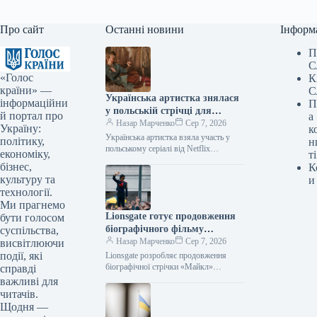
Про сайт
Останні новини
Інформ
П
С
«Голос
К
країни» —
С
Українська артистка знялася
інформаційни
П
у польській стрічці для
й портал про
а
Netflix.
Назар Марченко
Сер 7, 2026
Україну:
к
Українська артистка взяла участь у
політику,
н
польському серіалі від Netflix
економіку,
ті
06.08.2026 21:06 Укрінформ
бізнес,
К
Українська артистка Оксана
культуру та
и
Черкашина, відома за роботами у…
технології.
Ми прагнемо
Lionsgate готує продовження
бути голосом
біографічного фільму
суспільства,
«Майкл»
Назар Марченко
Сер 7, 2026
висвітлюючи
події, які
Lionsgate розробляє продовження
біографічної стрічки «Майкл»
справді
07.08.2026 10:29 Укрінформ
важливі для
Північноамериканська медіакомпанія
читачів.
Lionsgate планує створити другу
Щодня —
частину біографічної драми «Майкл»