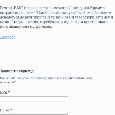
Речник ВМС провів аналогію можливої висадки в Криму з
операцією на пляжі “Омаха”, оскільки українським військовим
доведеться долати укріплені та заміновані узбережжя, кулеметні
позиції та укріплення, перебуваючи під вогнем противника та
його авіаційною підтримкою.
Джерело
Залишити відповідь
Ваша e-mail адреса не оприлюднюватиметься.
Обов’язкові поля
позначені
*
Ім’я
*
Email
*