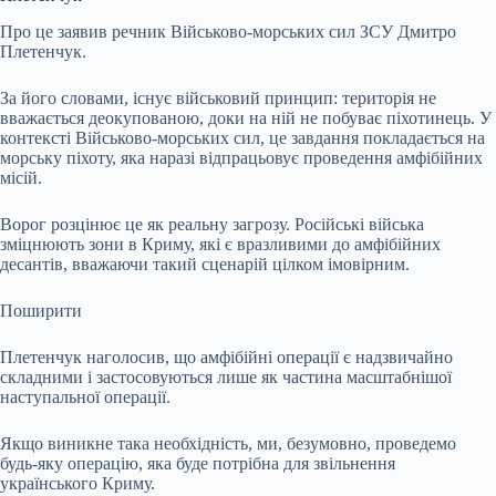
Про це заявив речник Військово-морських сил ЗСУ Дмитро
Плетенчук.
За його словами, існує військовий принцип: територія не
вважається деокупованою, доки на ній не побуває піхотинець. У
контексті Військово-морських сил, це завдання покладається на
морську піхоту, яка наразі відпрацьовує проведення амфібійних
місій.
Ворог розцінює це як реальну загрозу. Російські війська
зміцнюють зони в Криму, які є вразливими до амфібійних
десантів, вважаючи такий сценарій цілком імовірним.
Поширити
Плетенчук наголосив, що амфібійні операції є надзвичайно
складними і застосовуються лише як частина масштабнішої
наступальної операції.
Якщо виникне така необхідність, ми, безумовно, проведемо
будь-яку операцію, яка буде потрібна для звільнення
українського Криму.