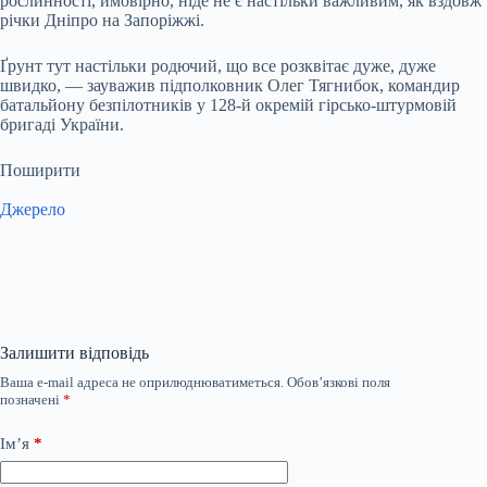
рослинності, ймовірно, ніде не є настільки важливим, як вздовж
річки Дніпро на Запоріжжі.
Ґрунт тут настільки родючий, що все розквітає дуже, дуже
швидко, — зауважив підполковник Олег Тягнибок, командир
батальйону безпілотників у 128-й окремій гірсько-штурмовій
бригаді України.
Поширити
Джерело
Залишити відповідь
Ваша e-mail адреса не оприлюднюватиметься.
Обов’язкові поля
позначені
*
Ім’я
*