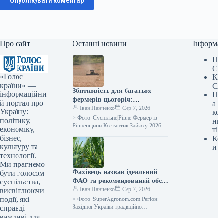
Опублікувати коментар
Про сайт
Останні новини
Інформ
П
С
«Голос
К
країни» —
С
Збитковість для багатьох
інформаційни
П
фермерів цьогоріч:
й портал про
а
рівненський аграрій про ціни
Іван Панченко
Сер 7, 2026
Україну:
к
на зерно —
> Фото: Суспільне|Рівне Фермер із
політику,
н
SuperAgronom.com
Рівненщини Костянтин Зайко у 2026
економіку,
ті
році отримав врожайність пшениці на
бізнес,
К
рівні 5 т/га. Це приблизно…
культуру та
и
технології.
Ми прагнемо
Фахівець назвав ідеальний
бути голосом
ФАО та рекомендований обсяг
суспільства,
посіву кукурудзи на силос для
Іван Панченко
Сер 7, 2026
висвітлюючи
західного регіону України —
події, які
> Фото: SuperAgronom.com Регіон
SuperAgronom.com
Західної України традиційно
справді
вирізнявся помірним кліматом та
важливі для