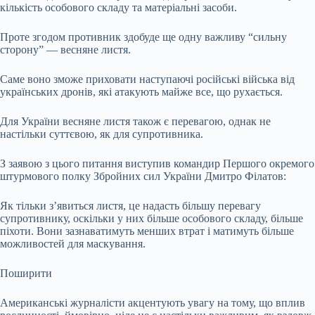
кількість особового складу та матеріальні засоби.
Проте згодом противник здобуде ще одну важливу “сильну
сторону” — весняне листя.
Саме воно зможе приховати наступаючі російські війська від
українських дронів, які атакують майже все, що рухається.
Для України весняне листя також є перевагою, однак не
настільки суттєвою, як для супротивника.
З заявою з цього питання виступив командир Першого окремого
штурмового полку Збройних сил України Дмитро Філатов:
Як тільки з’явиться листя, це надасть більшу перевагу
супротивнику, оскільки у них більше особового складу, більше
піхоти. Вони зазнаватимуть менших втрат і матимуть більше
можливостей для маскування.
Поширити
Американські журналісти акцентують увагу на тому, що вплив