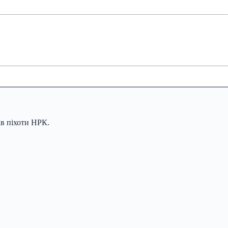
ів піхоти НРК.