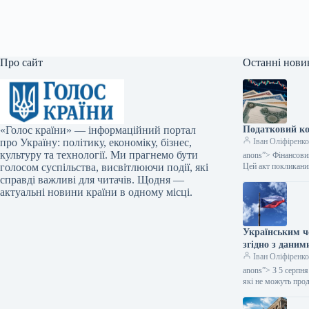
Про сайт
Останні нови
«Голос країни» — інформаційний портал
Податковий ко
про Україну: політику, економіку, бізнес,
Іван Оліфіренк
культуру та технології. Ми прагнемо бути
anons”> Фінансовий
голосом суспільства, висвітлюючи події, які
Цей акт покликан
справді важливі для читачів. Щодня —
актуальні новини країни в одному місці.
Українським чо
згідно з даним
Іван Оліфіренк
anons”> З 5 серпн
які не можуть про