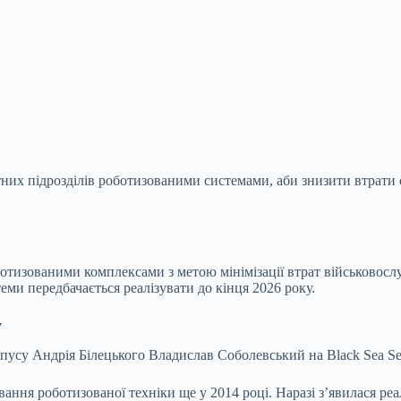
них підрозділів роботизованими системами, аби знизити втрати с
ботизованими комплексами з метою мінімізації втрат військовосл
еми передбачається реалізувати до кінця 2026 року.
у
усу Андрія Білецького Владислав Соболевський на Black Sea Sec
вання роботизованої техніки ще у 2014 році. Наразі з’явилася р