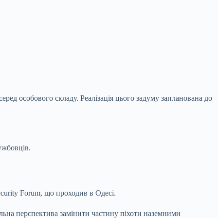
еред особового складу. Реалізація цього задуму запланована до
ужбовців.
urity Forum, що проходив в Одесі.
еальна перспектива замінити частину піхоти наземними