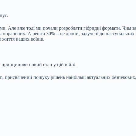
пус.
ами. Але вже тоді ми почали розробляти гібридні формати. Чим з
ня поранених. А решта 30% – це дрони, залучені до наступальних 
и життя наших воїнів.
 принципово новий етап у цій війні.
orum, присвячений пошуку рішень найбільш актуальних безпекових