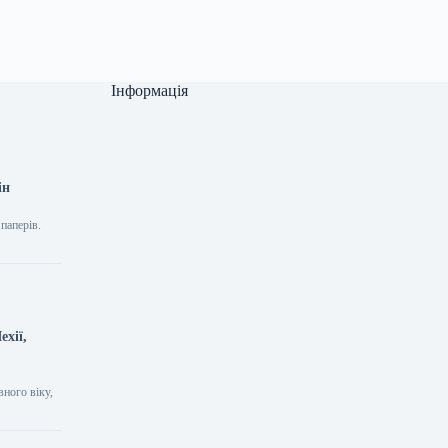
Інформація
ін
паперів.
ехії,
вного віку,