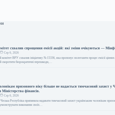
ни
мітет схвалив спрощення емісії акцій: які зміни очікуються — Мінф
о
Сер 6, 2026
 комітет ВРУ схвалив ініціативу № 15336, яка пропонує полегшити процес емісії цінних 
ий скоротити бюрократичні перешкоди,…
ловікам призовного віку більше не надається тимчасовий захист у Ч
и Міністерства фінансів.
о
Сер 6, 2026
я Чеська Республіка припинила надавати тимчасовий захист українським чоловікам призо
демонструвати виконання своїх…