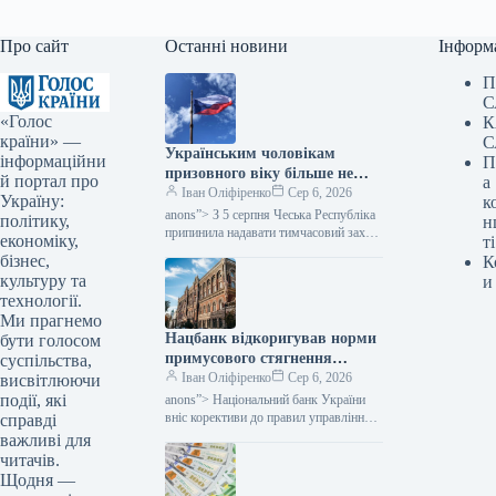
Про сайт
Останні новини
Інформ
П
С
«Голос
К
країни» —
С
Українським чоловікам
інформаційни
П
призовного віку більше не
й портал про
а
надається тимчасовий захист
Іван Оліфіренко
Сер 6, 2026
Україну:
к
у Чехії, згідно з даними
anons”> З 5 серпня Чеська Республіка
політику,
н
Міністерства фінансів.
припинила надавати тимчасовий захист
економіку,
ті
українським чоловікам призовного
бізнес,
К
віку, які не можуть продемонструвати
культуру та
и
виконання своїх…
технології.
Ми прагнемо
Нацбанк відкоригував норми
бути голосом
примусового стягнення
суспільства,
грошей: як це позначиться на
Іван Оліфіренко
Сер 6, 2026
висвітлюючи
тих, хто має заборгованість,
події, які
anons”> Національний банк України
— Міністерство фінансів
вніс корективи до правил управління
справді
банківськими рахунками, які
важливі для
підлягають арешту. Згідно з
читачів.
оновленими нормами, банк буде…
Щодня —