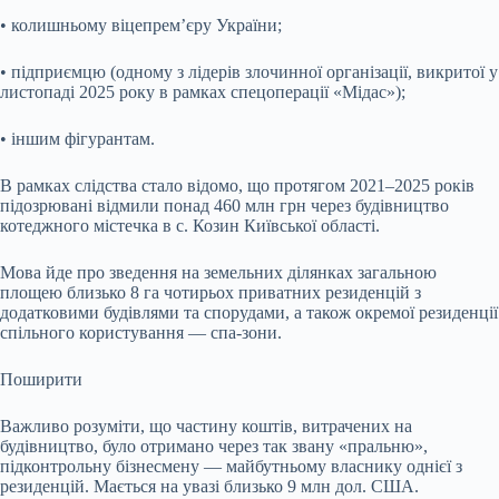
• колишньому віцепрем’єру України;
• підприємцю (одному з лідерів злочинної організації, викритої у
листопаді 2025 року в рамках спецоперації «Мідас»);
• іншим фігурантам.
В рамках слідства стало відомо, що протягом 2021–2025 років
підозрювані відмили понад 460 млн грн через будівництво
котеджного містечка в с. Козин Київської області.
Мова йде про зведення на земельних ділянках загальною
площею близько 8 га чотирьох приватних резиденцій з
додатковими будівлями та спорудами, а також окремої резиденції
спільного користування — спа-зони.
Поширити
Важливо розуміти, що частину коштів, витрачених на
будівництво, було отримано через так звану «пральню»,
підконтрольну бізнесмену — майбутньому власнику однієї з
резиденцій. Мається на увазі близько 9 млн дол. США.