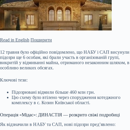
Read in English
Поширити
12 травня було офіційно повідомлено, що НАБУ і САП висунули
підозри ще 6 особам, які брали участь в організованій групі,
викритій у відмиванні майна, отриманого незаконним шляхом, в
особливо великих обсягах.
Ключові тези:
Підозрювані відмили більше 460 млн грн.
Цю схему було втілено через спорудження котеджного
комплексу в с. Козин Київської області.
Операція «Мідас»: ДИНАСТІЯ — розкрито свіжі подробиці
Як відзначили в НАБУ та САП, нові підозри
пред’явлено: